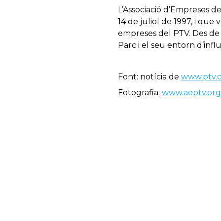
L’Associació d’Empreses de
14 de juliol de 1997, i que
empreses del PTV. Des de lla
Parc i el seu entorn d’infl
Font: notícia de
www.ptv.
Fotografia:
www.aeptv.org