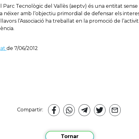
l Parc Tecnològic del Vallès (aeptv) és una entitat sens
 va néixer amb l’objectiu primordial de defensar els inte
vors l’Associació ha treballat en la promoció de l’activitat
uència.
cat
de 7/06/2012
Compartir:
Tornar