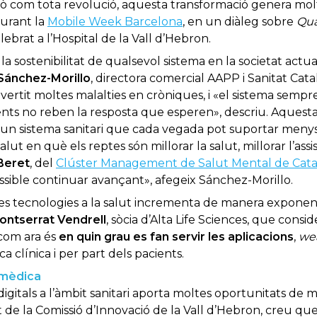
rò com tota revolució, aquesta transformació genera molt
durant la
Mobile Week Barcelona
, en un diàleg sobre
Qua
ebrat a l’Hospital de la Vall d’Hebron.
la sostenibilitat de qualsevol sistema en la societat actu
Sánchez-Morillo
, directora comercial AAPP i Sanitat Cat
ertit moltes malalties en cròniques, i «el sistema sempre
ents no reben la resposta que esperen», descriu. Aquesta
d’un sistema sanitari que cada vegada pot suportar meny
ut en què els reptes són millorar la salut, millorar l’assis
Beret
, del
Clúster Management de Salut Mental de Cata
ossible continuar avançant», afegeix Sánchez-Morillo.
es tecnologies a la salut incrementa de manera exponenc
ontserrat
Vendrell
, sòcia d’Alta Life Sciences, que cons
com ara és
en quin grau es fan servir les aplicacions
,
we
a clínica i per part dels pacients.
 mèdica
digitals a l’àmbit sanitari aporta moltes oportunitats de mi
t de la Comissió d’Innovació de la Vall d’Hebron, creu q