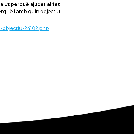
lut perquè ajudar al fet
perquè i amb quin objectiu
l-objectiu-24102.php