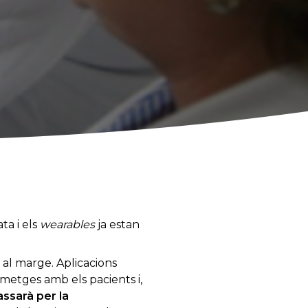
ta i els
wearables
ja estan
a al marge. Aplicacions
 metges amb els pacients i,
assarà per la