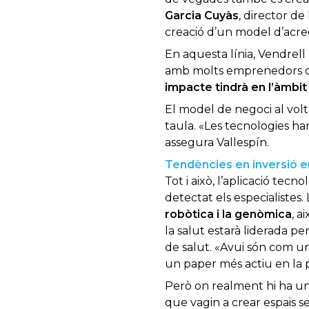
Garcia Cuyàs
, director de
creació d’un model d’acredi
En aquesta línia, Vendrell 
amb molts emprenedors q
impacte tindrà en l’àmbit 
El model de negoci al volta
taula. «Les tecnologies ha
assegura Vallespín.
Tendències en inversió en
Tot i això, l’aplicació tec
detectat els especialistes
robòtica i la genòmica
, a
la salut estarà liderada p
de salut. «Avui són com 
un paper més actiu en la p
Però on realment hi ha un 
que vagin a crear espais se