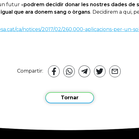
un futur «
podrem decidir donar les nostres dades de sa
,
igual que ara donem sang o òrgans
. Decidirem a qui, 
sa.cat/ca/notices/2017/02/260.000-aplicacions-per-un-so
Compartir:
Tornar