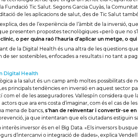
 la Fundació Tic Salut. Segons Garcia Cuyàs, la Comunitat
tació de les aplicacions de salut, des de Tic Salut també 
explica, des de l’experiència de l’àmbit de la inversió, q
ue presenten propostes tecnològiques «però que no s
clínic, o per quina raó l’hauria d’aplicar un metge, o qui
nt de la Digital Health és una altra de les qüestions que
n de ser sostenibles, enfocades a resultats i no tant a pa
 Digital Health
nològica a la salut és un camp amb moltes possibilitats de n
. Les principals tendències en inversió en aquest sector p
ixí com el de les asseguradores. Vallespín considera que l
er actors que ara ens costa d’imaginar, com és el cas de l
una mena de bancs,
s’han de reinventar i convertir-se en
revenció, ja que intentaran que els ciutadans estiguin s
interès inversor és en el Big Data. «Els inversors busqu
gurs d’intercanvi o integració de dades», explica Vendell