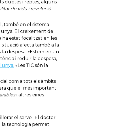
s dubtes i reptes, alguns
litat de vida i revolució
al, també en el sistema
alunya. El creixement de
 ha estat focalitzat en les
 situació afecta també a la
s la despesa. «Estem en un
tència i reduir la despesa,
lunya.
«Les TIC són la
ial com a tots els àmbits
idera que el més important
arables
i altres eines
llorar el servei. El doctor
ue la tecnologia permet