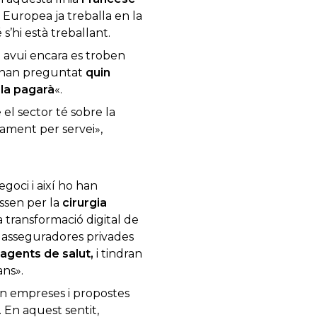
 Europea ja treballa en la
s’hi està treballant.
ue avui encara es troben
’han preguntat
quin
 la pagarà
«.
 el sector té sobre la
gament per servei»,
egoci i així ho han
assen per la
cirurgia
a transformació digital de
es asseguradores privades
 agents de salut,
i tindran
ans».
en empreses i propostes
. En aquest sentit,