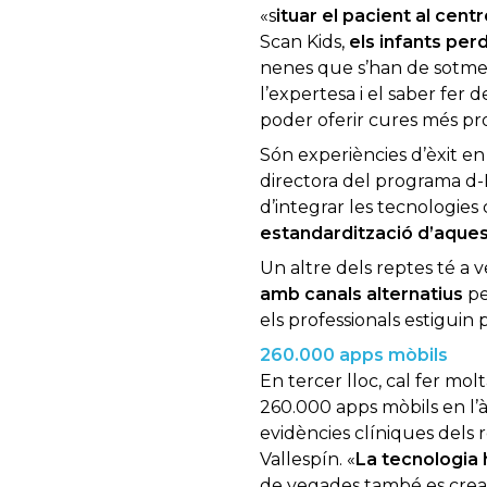
«s
ituar el pacient al cent
Scan Kids,
els infants per
nenes que s’han de sotmet
l’expertesa i el saber fer d
poder oferir cures més pro
Són experiències d’èxit en
directora del programa d-
d’integrar les tecnologies c
estandardització d’aquest
Un altre dels reptes té a
amb canals alternatius
pe
els professionals estiguin 
260.000 apps mòbils
En tercer lloc, cal fer molt
260.000 apps mòbils en l’à
evidències clíniques dels 
Vallespín. «
La tecnologia 
de vegades també es crea 