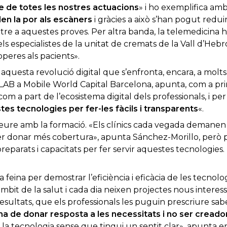
re de totes les nostres actuacions
» i ho exemplifica am
den la por als escàners
i gràcies a això s’han pogut reduir
re a aquestes proves. Per altra banda, la telemedicina 
els especialistes de la unitat de cremats de la Vall d’Hebro
peres als pacients».
 aquesta revolució digital que s’enfronta, encara, a molts
LAB a Mobile World Capital Barcelona, apunta, com a prim
om a part de l’ecosistema digital dels professionals, i per 
es tecnologies per fer-les fàcils i transparents
«.
 veure amb la formació. «Els clínics cada vegada demane
r donar més cobertura», apunta Sánchez-Morillo, però pe
preparats i capacitats per fer servir aquestes tecnologies.
a feina per demostrar l’eficiència i eficàcia de les tecnolog
mbit de la salut i cada dia neixen projectes nous interess
resultats, que els professionals les puguin prescriure sa
ha de donar resposta a les necessitats i no ser creado
la tecnologia sense que tingui un sentit clar», apunta e