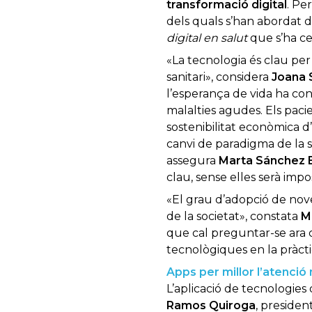
transformació digital
. Pe
dels quals s’han abordat 
digital en salut
que s’ha cel
«La tecnologia és clau per 
sanitari», considera
Joana 
l’esperança de vida ha conv
malalties agudes. Els paci
sostenibilitat econòmica 
canvi de paradigma de la sal
assegura
Marta Sánchez 
clau, sense elles serà imp
«El grau d’adopció de nov
de la societat», constata
M
que cal preguntar-se ara 
tecnològiques en la pràctic
Apps per millor l’atenció
L’aplicació de tecnologies 
Ramos
Quiroga
, presiden