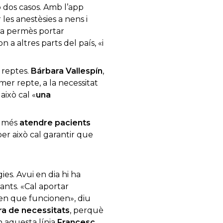
b dos casos. Amb l’app
 les anestèsies a nens i
ha permès portar
n a altres parts del país, «i
 reptes.
Bárbara
Vallespín
,
er repte, a la necessitat
això cal «
una
n més
atendre pacients
r això cal garantir que
ies. Avui en dia hi ha
ants. «Cal aportar
ben que funcionen», diu
ra de necessitats
, perquè
n aquesta línia
Francesc