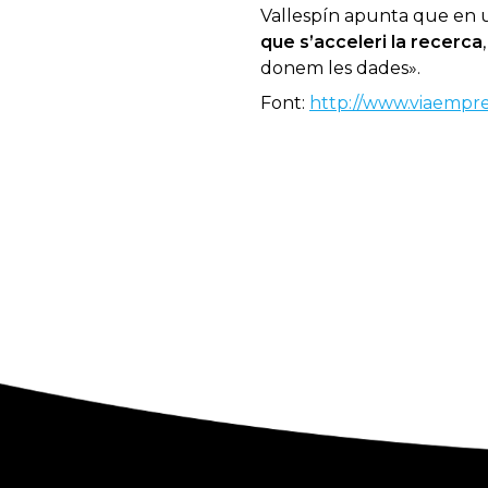
Vallespín apunta que en 
que s’acceleri la recerca
donem les dades».
Font:
http://www.viaempre