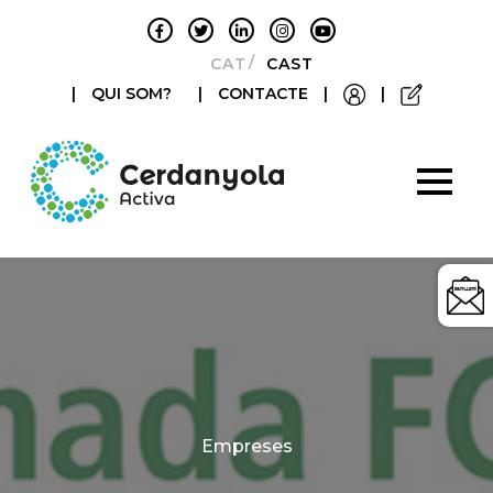
CATALÀ
CASTELLANO
|
QUI SOM?
|
CONTACTE
|
|
Categories
Empreses