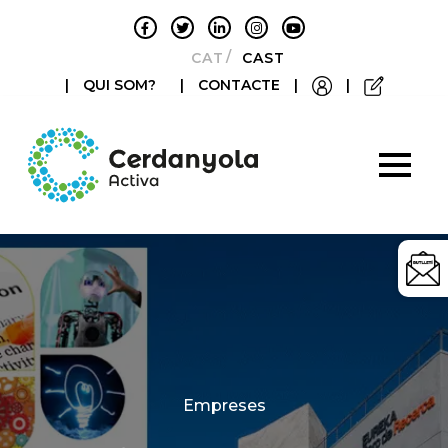
CATALÀ
CASTELLANO
|
QUI SOM?
|
CONTACTE
|
|
Categories
Empreses