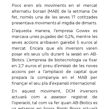
Pocs eren els moviments en el mercat
alternatiu borsari (MAB) de la setmana. De
fet, només una de les seves 17 cotitzades
presentava moviments al migdia de dimarts.
D’aquesta manera, l’empresa Gowex es
marcava unes pujades del 0,2%, mentre les
seves accions arribaven gairebé 5 euros al
mercat. Encara que els inversors varen
posar els seus ulls durant la sessió en AB-
Biotics. L’empresa de biotecnologia va fixar
en 2,7 euros el preu d’emissió de les noves
accions per a l’ampliació de capital que
prepara la companyia en el MAB per
finançar el seu pla d’expansió internacional.
En aquest moviment, DCM inversors
actuarà com a assessor registrat de
l’operació, tal com va fer quan AB-Biotics es
va estrenar en borsa. Banki Borsa actuarà