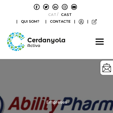
CATALÀ
CASTELLANO
|
QUI SOM?
|
CONTACTE
|
|
Categories
Empreses