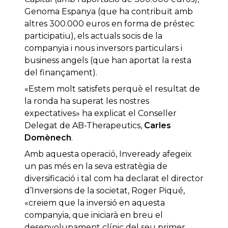
Genoma Espanya (que ha contribuït amb
altres 300.000 euros en forma de préstec
participatiu), els actuals socis de la
companyia i nous inversors particulars i
business angels (que han aportat la resta
del finançament).
«Estem molt satisfets perquè el resultat de
la ronda ha superat les nostres
expectatives» ha explicat el Conseller
Delegat de AB-Therapeutics,
Carles
Domènech
.
Amb aquesta operació, Inveready afegeix
un pas més en la seva estratègia de
diversificació i tal com ha declarat el director
d’Inversions de la societat, Roger Piqué,
«creiem que la inversió en aquesta
companyia, que iniciarà en breu el
desenvolupament clínic del seu primer