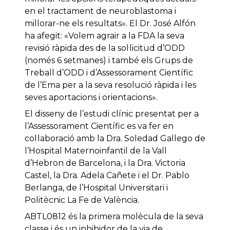
en el tractament de neuroblastoma i
millorar-ne els resultats». El Dr. José Alfón
ha afegit: «Volem agrair a la FDA la seva
revisió ràpida des de la sol·licitud d’ODD
(només 6 setmanes) i també els Grups de
Treball d’ODD i d’Assessorament Científic
de l’Ema per a la seva resolució ràpida i les
seves aportacions i orientacions».
El disseny de l’estudi clínic presentat per a
l’Assessorament Científic es va fer en
col·laboració amb la Dra. Soledad Gallego de
l’Hospital Maternoinfantil de la Vall
d’Hebron de Barcelona, i la Dra. Victoria
Castel, la Dra. Adela Cañete i el Dr. Pablo
Berlanga, de l’Hospital Universitari i
Politècnic La Fe de València.
ABTL0812 és la primera molècula de la seva
classe i és un inhibidor de la via de