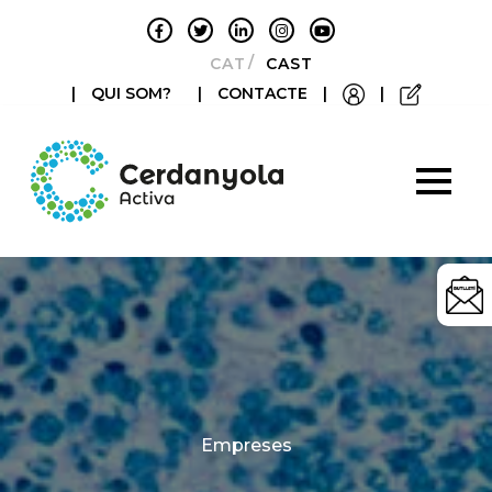
CATALÀ
CASTELLANO
|
QUI SOM?
|
CONTACTE
|
|
Categories
Empreses