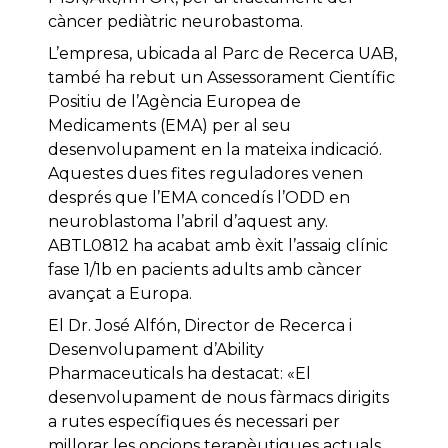
càncer pediàtric neurobastoma.
L’empresa, ubicada al Parc de Recerca UAB,
també ha rebut un Assessorament Científic
Positiu de l’Agència Europea de
Medicaments (EMA) per al seu
desenvolupament en la mateixa indicació.
Aquestes dues fites reguladores venen
després que l’EMA concedís l’ODD en
neuroblastoma l’abril d’aquest any.
ABTL0812 ha acabat amb èxit l’assaig clínic
fase 1/1b en pacients adults amb càncer
avançat a Europa.
El Dr. José Alfón, Director de Recerca i
Desenvolupament d’Ability
Pharmaceuticals ha destacat: «El
desenvolupament de nous fàrmacs dirigits
a rutes específiques és necessari per
millorar les opcions terapèutiques actuals