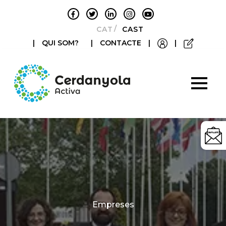
CATALÀ
CASTELLANO
|
QUI SOM?
|
CONTACTE
|
|
Categories
Empreses