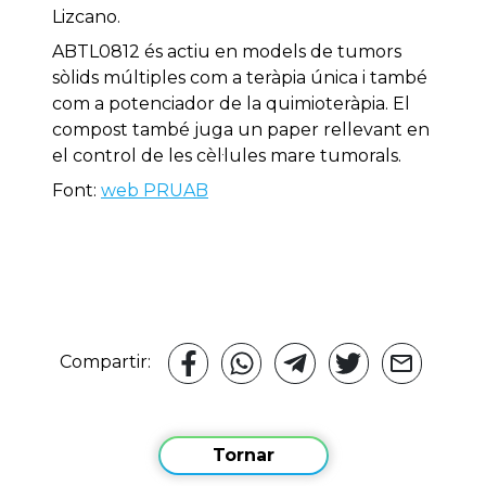
Lizcano.
ABTL0812 és actiu en models de tumors
sòlids múltiples com a teràpia única i també
com a potenciador de la quimioteràpia. El
compost també juga un paper rellevant en
el control de les cèl·lules mare tumorals.
Font:
web PRUAB
Compartir:
Tornar