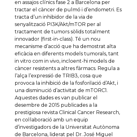
en assajos clínics fase 2 a Barcelona per
tractar el càncer de pulmó i d’endometri. Es
tracta d’un inhibidor de la via de
senyalització PI3K/Akt/mTOR per al
tractament de tumors sòlids totalment
innovador (first-in-class). Té un nou
mecanisme d’acció que ha demostrat alta
eficàcia en diferents models tumorals, tant
in vitro com in vivo, incloent-hi models de
càncer resistents a altres fàrmacs. Regula a
l’alça l’expressió de TRIB3, cosa que
provoca la inhibició de la fosforilació d’Akt, i
una disminució d’activitat de mTORC1.
Aquestes dades es van publicar el
desembre de 2015 publicades a la
prestigiosa revista Clinical Cancer Research,
en col·laboració amb un equip
d’investigadors de la Universitat Autònoma
de Barcelona, liderat pel Dr. José Miguel