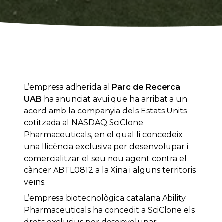
L’empresa adherida al
Parc de Recerca
UAB
ha anunciat avui que ha arribat a un
acord amb la companyia dels Estats Units
cotitzada al NASDAQ SciClone
Pharmaceuticals, en el qual li concedeix
una llicència exclusiva per desenvolupar i
comercialitzar el seu nou agent contra el
càncer ABTL0812 a la Xina i alguns territoris
veïns.
L’empresa biotecnològica catalana Ability
Pharmaceuticals ha concedit a SciClone els
drets exclusius per desenvolupar,