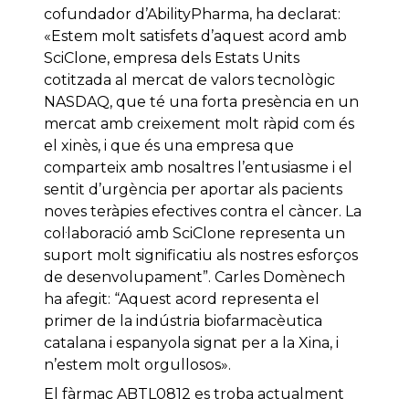
cofundador d’AbilityPharma, ha declarat:
«Estem molt satisfets d’aquest acord amb
SciClone, empresa dels Estats Units
cotitzada al mercat de valors tecnològic
NASDAQ, que té una forta presència en un
mercat amb creixement molt ràpid com és
el xinès, i que és una empresa que
comparteix amb nosaltres l’entusiasme i el
sentit d’urgència per aportar als pacients
noves teràpies efectives contra el càncer. La
col·laboració amb SciClone representa un
suport molt significatiu als nostres esforços
de desenvolupament”. Carles Domènech
ha afegit: “Aquest acord representa el
primer de la indústria biofarmacèutica
catalana i espanyola signat per a la Xina, i
n’estem molt orgullosos».
El fàrmac ABTL0812 es troba actualment