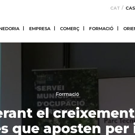
CATALÀ
CA
NEDORIA
EMPRESA
COMERÇ
FORMACIÓ
ORIE
Categories
Formació
rant el creixement
 que aposten per 