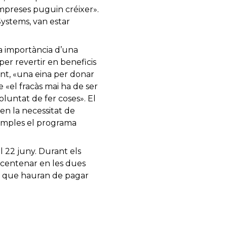
empreses puguin créixer».
Systems, van estar
la importància d’una
per revertir en beneficis
ent, «una eina per donar
«el fracàs mai ha de ser
luntat de fer coses». El
 en la necessitat de
exemples el programa
l 22 juny. Durant els
l centenar en les dues
es, que hauran de pagar