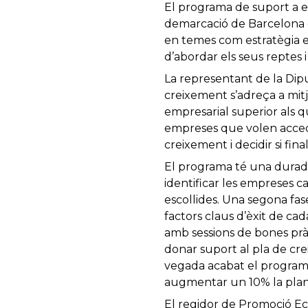
El programa de suport a 
demarcació de Barcelona q
en temes com estratègia em
d’abordar els seus reptes 
La representant de la Dip
creixement s’adreça a mitj
empresarial superior als q
empreses que volen accedi
creixement i decidir si fi
El programa té una durada
identificar les empreses c
escollides. Una segona fase
factors claus d’èxit de ca
amb sessions de bones prà
donar suport al pla de cr
vegada acabat el program
augmentar un 10% la plant
El regidor de Promoció E