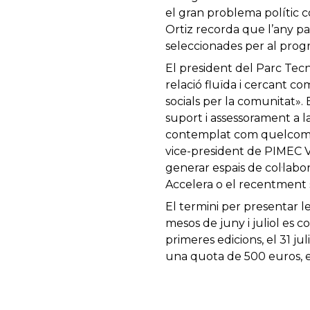
el gran problema polític c
Ortiz recorda que l’any pa
seleccionades per al prog
El president del Parc Tecn
relació fluïda i cercant co
socials per la comunitat».
suport i assessorament a 
contemplat com quelcom ne
vice-president de PIMEC V
generar espais de col·labo
Accelera o el recentment s
El termini per presentar le
mesos de juny i juliol es 
primeres edicions, el 31 j
una quota de 500 euros, e