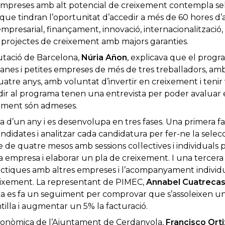
empreses amb alt potencial de creixement contempla sel
ue tindran l’oportunitat d’accedir a més de 60 hores d
presarial, finançament, innovació, internacionalització, e
i projectes de creixement amb majors garanties.
utació de Barcelona,
Núria Añon
, explicava que el progr
anes i petites empreses de més de tres treballadors, amb
uatre anys, amb voluntat d’invertir en creixement i tenir 
r al programa tenen una entrevista per poder avaluar e
nalment són admeses.
 d’un any i es desenvolupa en tres fases. Una primera f
andidates i analitzar cada candidatura per fer-ne la sele
 de quatre mesos amb sessions col·lectives i individuals p
da empresa i elaborar un pla de creixement. I una tercer
ctiques amb altres empreses i l’acompanyament individu
eixement. La representant de PIMEC,
Annabel Cuatreca
a es fa un seguiment per comprovar que s’assoleixen un
illa i augmentar un 5% la facturació.
conòmica de l’Ajuntament de Cerdanyola,
Francisco Orti