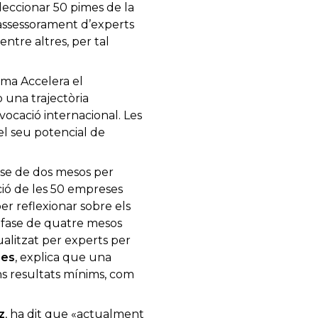
eccionar 50 pimes de la
’assessorament d’experts
ntre altres, per tal
ama Accelera el
 una trajectòria
vocació internacional. Les
l seu potencial de
ase de dos mesos per
cció de les 50 empreses
er reflexionar sobre els
a fase de quatre mesos
alitzat per experts per
ses
, explica que una
s resultats mínims, com
z
, ha dit que «actualment