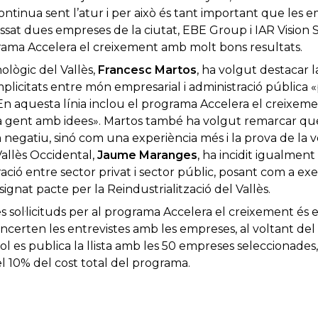
ontinua sent l’atur i per això és tant important que les 
ssat dues empreses de la ciutat, EBE Group i IAR Vision 
rama Accelera el creixement amb molt bons resultats.
ològic del Vallès,
Francesc Martos
, ha volgut destacar 
mplicitats entre món empresarial i administració pública «
 En aquesta línia inclou el programa Accelera el creixem
la gent amb idees». Martos també ha volgut remarcar que 
gatiu, sinó com una experiència més i la prova de la vo
allès Occidental,
Jaume Maranges
, ha incidit igualment
ració entre sector privat i sector públic, posant com a 
ignat pacte per la Reindustrialització del Vallès.
s sol·licituds per al programa Accelera el creixement és e
concerten les entrevistes amb les empreses, al voltant de
uliol es publica la llista amb les 50 empreses seleccionad
l 10% del cost total del programa.