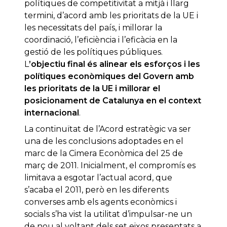
polítiques de competitivitat a mitjà i llarg
termini, d’acord amb les prioritats de la UE i
les necessitats del país, i millorar la
coordinació, l’eficiència i l’eficàcia en la
gestió de les polítiques públiques.
L
’objectiu final és alinear els esforços i les
polítiques econòmiques del Govern amb
les prioritats de la UE i millorar el
posicionament de Catalunya en el context
internacional
.
La continuïtat de l’Acord estratègic va ser
una de les conclusions adoptades en el
marc de la Cimera Econòmica del 25 de
març de 2011. Inicialment, el compromís es
limitava a esgotar l’actual acord, que
s’acaba el 2011, però en les diferents
converses amb els agents econòmics i
socials s’ha vist la utilitat d’impulsar-ne un
de nou al voltant dels set eixos presentats a