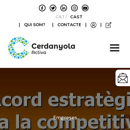
CATALÀ
CASTELLANO
|
QUI SOM?
|
CONTACTE
|
|
Categories
Empreses