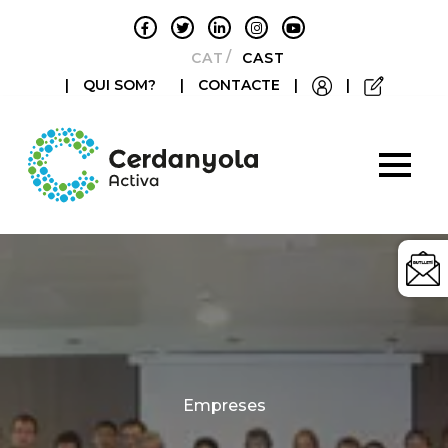
CATALÀ
CASTELLANO
|
QUI SOM?
|
CONTACTE
|
|
Categories
Empreses