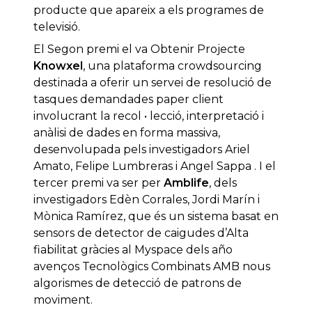
producte que apareix a els programes de
televisió.
El Segon premi el va Obtenir Projecte
Knowxel
, una plataforma crowdsourcing
destinada a oferir un servei de resolució de
tasques demandades paper client
involucrant la recol • lecció, interpretació i
anàlisi de dades en forma massiva,
desenvolupada pels investigadors Ariel
Amato, Felipe Lumbreras i Angel Sappa . I el
tercer premi va ser per
Amblife
, dels
investigadors Edèn Corrales, Jordi Marín i
Mònica Ramírez, que és un sistema basat en
sensors de detector de caigudes d’Alta
fiabilitat gràcies al Myspace dels año
avenços Tecnològics Combinats AMB nous
algorismes de detecció de patrons de
moviment.