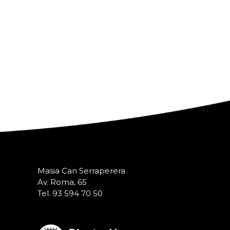
Masia Can Serraperera
Av. Roma, 65
Tel. 93 594 70 50