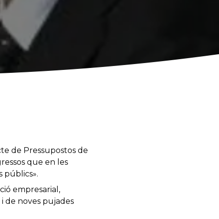
cte de Pressupostos de
gressos que en les
s públics».
ció empresarial,
s i de noves pujades