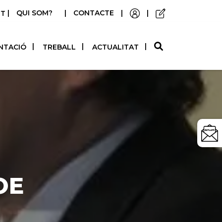
|
QUI SOM?
|
CONTACTE
|
|
STELLANO
NTACIÓ
TREBALL
ACTUALITAT
OE