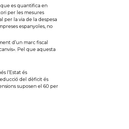
, que es quantifica en
tori per les mesures
l per la via de la despesa
empreses espanyoles, no
iment d’un marc fiscal
 canvis». Pel que aquesta
s l’Estat és
educció del dèficit és
pensions suposen el 60 per