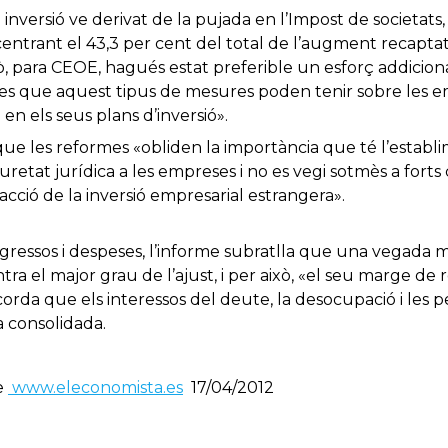
 inversió ve derivat de la pujada en l’Impost de societats
centrant el 43,3 per cent del total de l’augment recapta
xò, para CEOE, hagués estat preferible un esforç addiciona
tes que aquest tipus de mesures poden tenir sobre les 
 en els seus plans d’inversió».
que les reformes «obliden la importància que té l’establ
uretat jurídica a les empreses i no es vegi sotmès a forts
acció de la inversió empresarial estrangera».
ressos i despeses, l’informe subratlla que una vegada mé
ra el major grau de l’ajust, i per això, «el seu marge de r
orda que els interessos del deute, la desocupació i les 
a consolidada.
de
www.eleconomista.es
17/04/2012