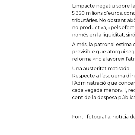
L’impacte negatiu sobre la
5.350 milions d’euros, con
tributàries. No obstant ai
no productiva, «pels efec
només en la liquiditat, sinó
A més, la patronal estima 
previsible que atorgui seg
reforma «no afavoreix l’atr
Una austeritat matisada
Respecte a l’esquema d’ing
l’Administració que concent
cada vegada menor». I, rec
cent de la despesa públic
Font i fotografia: notícia 