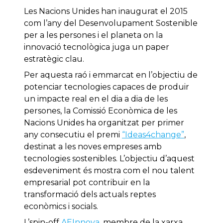
Les Nacions Unides han inaugurat el 2015
com l’any del Desenvolupament Sostenible
per a les persones i el planeta on la
innovació tecnològica juga un paper
estratègic clau.
Per aquesta raó i emmarcat en l’objectiu de
potenciar tecnologies capaces de produir
un impacte real en el dia a dia de les
persones, la Comissió Econòmica de les
Nacions Unides ha organitzat per primer
any consecutiu el premi
“Ideas4change”
,
destinat a les noves empreses amb
tecnologies sostenibles. L’objectiu d’aquest
esdeveniment és mostra com el nou talent
empresarial pot contribuir en la
transformació dels actuals reptes
econòmics i socials.
L’spin-off
AEInnova
, membre de la xarxa