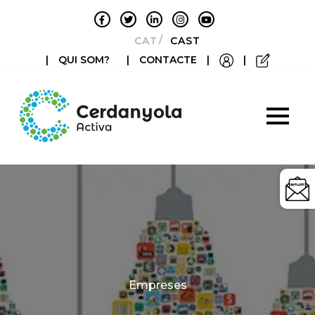
CATALÀ
CASTELLANO
|
QUI SOM?
|
CONTACTE
|
|
Categories
Empreses