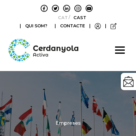
CATALÀ
CASTELLANO
|
QUI SOM?
|
CONTACTE
|
|
Categories
Empreses