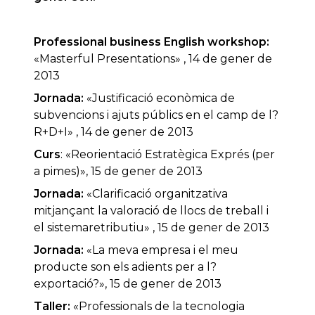
Professional business English
workshop:
«Masterful Presentations» , 14 de gener de
2013
Jornada:
«Justificació econòmica de
subvencions i ajuts públics en el camp de l?
R+D+I» , 14 de gener de 2013
Curs
: «Reorientació Estratègica Exprés (per
a pimes)», 15 de gener de 2013
Jornada:
«Clarificació organitzativa
mitjançant la valoració de llocs de treball i
el sistemaretributiu» , 15 de gener de 2013
Jornada:
«La meva empresa i el meu
producte son els adients per a l?
exportació?», 15 de gener de 2013
Taller:
«Professionals de la tecnologia