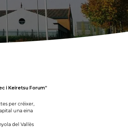
ec i Keiretsu Forum”
tes per créixer,
capital una eina
yola del Vallès