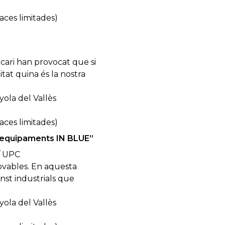
laces limitades)
ncari han provocat que si
tat quina és la nostra
ola del Vallès
laces limitades)
 d’equipaments IN BLUE”
 / UPC
novables. En aquesta
nst industrials que
ola del Vallès