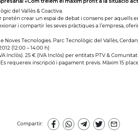
resarial «Com treiem el màxim profit a la situació ac
gic del Vallès & Coactiva.
r pretén crear un espai de debat i consens per aquells 
xionar i compartir les seves pràctiques a l’empresa, oferin
 Noves Tecnologies. Parc Tecnològic del Vallès, Cerdany
12 (12:00 – 14:00 h)
VA Inclòs). 25 € (IVA Inclòs) per entitats PTV & Comunitat
Es requereix inscripció i pagament previs. Màxim 15 place
Compartir: