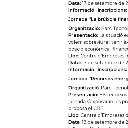
Data:
17 de setembre de 20
Informació i inscripcions:
Jornada “La brúixola fina
Organització:
Parc Tecnol
Presentació:
La situació e
volem sobreviure i tenir è
posició econòmica i financ
Lloc:
Centre d’Empreses de
Data:
17 de setembre de 20
Informació i inscripcions:
Jornada “Recursos energè
Organització
: Parc Tecno
Presentació:
Els recursos 
jornada s’exposaran les p
proposa el CDEI.
Lloc:
Centre d’Empreses de
Data
: 18 de setembre de 2