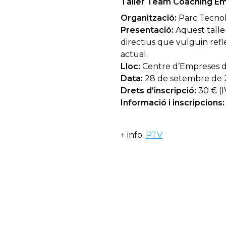
Taller Team Coaching Emp
Organització:
Parc Tecnolò
Presentació:
Aquest talle
directius que vulguin refle
actual.
Lloc:
Centre d’Empreses de
Data:
28 de setembre de 20
Drets d’inscripció:
30 € (I
Informació i inscripcions:
+ info:
PTV