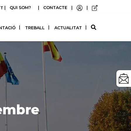
|
QUI SOM?
|
CONTACTE
|
|
STELLANO
NTACIÓ
TREBALL
ACTUALITAT
embre