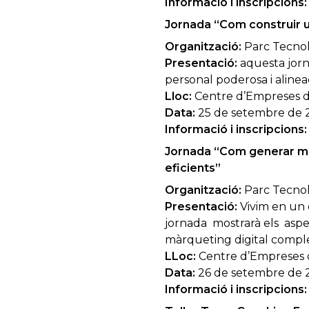
Informació i inscripcions:
Jornada “Com construir 
Organització:
Parc Tecnolò
Presentació:
aquesta jorn
personal poderosa i alinea
Lloc:
Centre d’Empreses de
Data:
25 de setembre de 20
Informació i inscripcions:
Jornada “Com generar més
eficients”
Organització:
Parc Tecnolò
Presentació:
Vivim en un e
jornada mostrarà els aspec
màrqueting digital complet
LLoc:
Centre d’Empreses d
Data:
26 de setembre de 20
Informació i inscripcions: