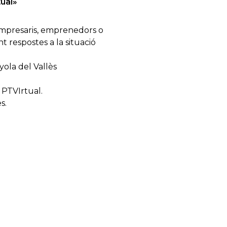
tual»
empresaris, emprenedors o
t respostes a la situació
ola del Vallès
 PTVIrtual.
s.