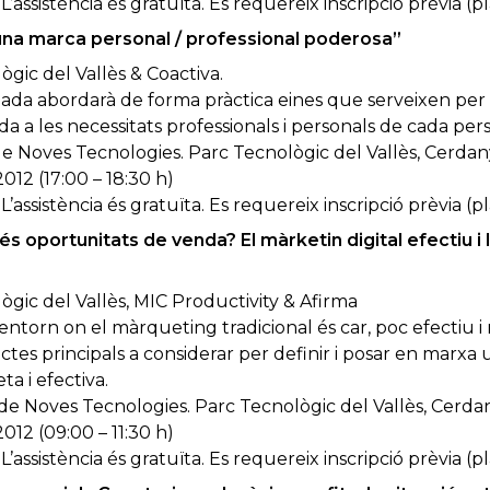
L’assistència és gratuïta. Es requereix inscripció prèvia (p
una marca personal / professional poderosa”
gic del Vallès & Coactiva.
ada abordarà de forma pràctica eines que serveixen per
da a les necessitats professionals i personals de cada per
 Noves Tecnologies. Parc Tecnològic del Vallès, Cerdany
12 (17:00 – 18:30 h)
L’assistència és gratuïta. Es requereix inscripció prèvia (p
 oportunitats de venda? El màrketin digital efectiu i
gic del Vallès, MIC Productivity & Afirma
ntorn on el màrqueting tradicional és car, poc efectiu i m
tes principals a considerar per definir i posar en marxa 
a i efectiva.
e Noves Tecnologies. Parc Tecnològic del Vallès, Cerdan
12 (09:00 – 11:30 h)
L’assistència és gratuïta. Es requereix inscripció prèvia (p