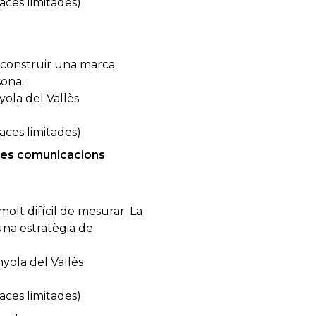
laces limitades)
 construir una marca
sona.
ola del Vallès
laces limitades)
 les comunicacions
olt difícil de mesurar. La
una estratègia de
yola del Vallès
laces limitades)