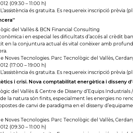
12 (09:30 – 11:00 h)
L’assistència és gratuïta. Es requereix inscripció prèvia (p
ncera”
ògic del Vallès & BCN Financial Consulting
conòmica i en especial les dificultats d’accés al crèdit ba
xit en la conjuntura actual és vital conèixer amb profundi
era.
 Noves Tecnologies. Parc Tecnològic del Vallès, Cerdany
12 (17:00 – 19:00 h)
L’assistència és gratuïta. Es requereix inscripció prèvia (p
tics i crisi. Nova comptabilitat energètica i disseny
lògic del Vallès & Centre de Disseny d’Equips Industrials
de la natura són finits, especialment les energies no re
ropostes de canvi de paradigma en el disseny d’equipame
 Noves Tecnologies. Parc Tecnològic del Vallès, Cerdany
012 (09:30 – 11:00 h)