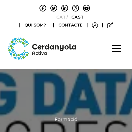
CATALÀ
CASTELLANO
|
QUI SOM?
|
CONTACTE
|
|
Categories
Formació