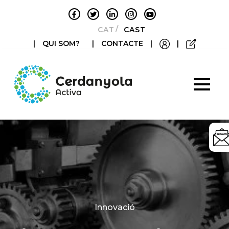
CATALÀ
CASTELLANO
|
QUI SOM?
|
CONTACTE
|
|
Categories
Innovació