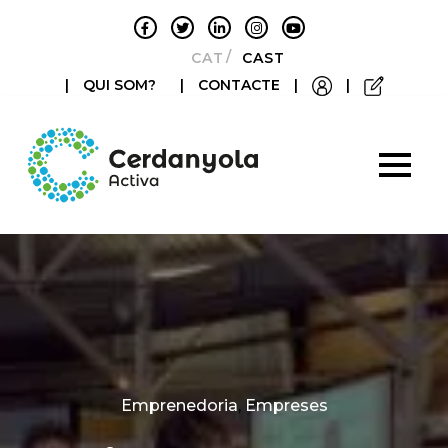
CATALÀ
CASTELLANO
|
QUI SOM?
|
CONTACTE
|
|
Categories
Emprenedoria
,
Empreses