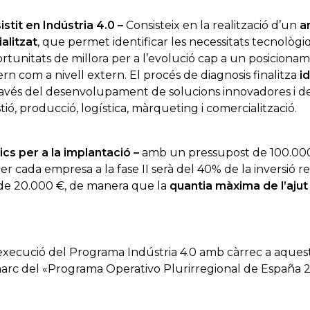
stit en Indústria 4.0 –
Consisteix en la realització d’un
a
alitzat
, que permet identificar les necessitats tecnològi
tunitats de millora per a l’evolució cap a un posicioname
tern com a nivell extern. El procés de diagnosis finalitza
i
avés del desenvolupament de solucions innovadores i de
tió, producció, logística, màrqueting i comercialització.
cs per a la implantació –
amb un pressupost de 100.000
r cada empresa a la fase II serà del 40% de la inversió r
de 20.000 €, de manera que la
quantia màxima de l’ajut
xecució del Programa Indústria 4.0 amb càrrec a aquest
 marc del «Programa Operativo Plurirregional de España 