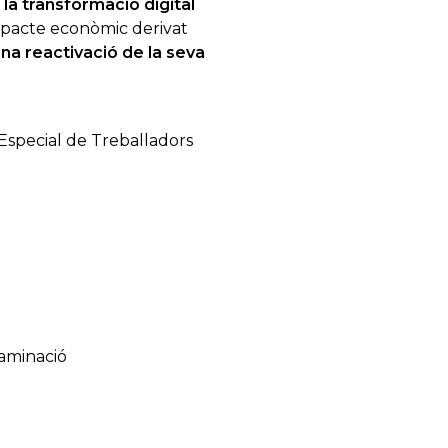
 la transformació digital
mpacte econòmic derivat
una reactivació de la seva
Especial de Treballadors
taminació