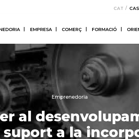
CATALÀ
CA
NEDORIA
EMPRESA
COMERÇ
FORMACIÓ
ORIE
Categories
Emprenedoria
per al desenvolupa
 suport a la incorp