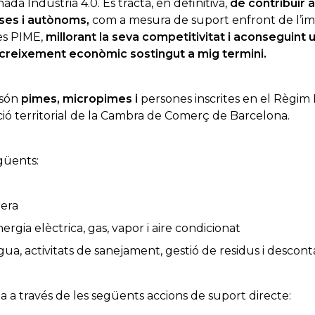
ada Indústria 4.0. Es tracta, en definitiva,
de contribuir a
ses i autònoms,
com a mesura de suport enfront de l’i
les PIME,
millorant la seva competitivitat i aconseguint 
n creixement econòmic sostingut a mig termini.
 són
pimes, micropimes i
persones inscrites en el Règim 
ió territorial de la Cambra de Comerç de Barcelona.
egüents:
era
ia elèctrica, gas, vapor i aire condicionat
, activitats de sanejament, gestió de residus i descon
a a través de les següents accions de suport directe: