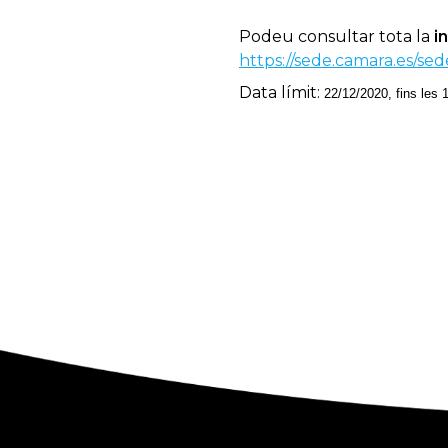
Podeu consultar tota la
i
https://sede.camara.es/s
Data límit:
22/12/2020, fins les 