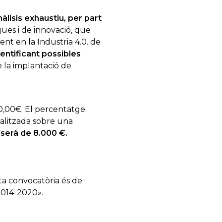
nàlisis exhaustiu, per part
ques i de innovació, que
nt en la Industria 4.0. de
dentificant possibles
 la implantació de
,00€. El percentatge
ealitzada sobre una
 serà de 8.000 €.
a convocatòria és de
2014-2020».