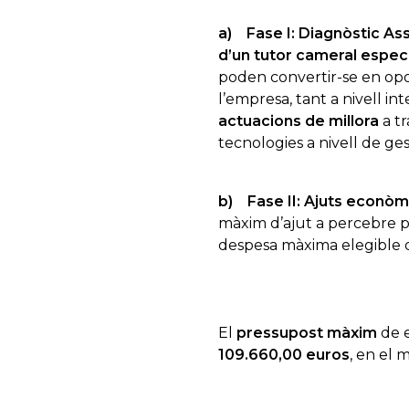
a)
Fase I: Diagnòstic Assi
d’un tutor cameral especi
poden convertir-se en opor
l’empresa, tant a nivell in
actuacions de millora
a tr
tecnologies a nivell de ges
b)
Fase II: Ajuts econòmi
màxim d’ajut a percebre pe
despesa màxima elegible 
El
pressupost màxim
de e
109.660,00 euros
, en el