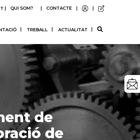
|
QUI SOM?
|
CONTACTE
|
|
STELLANO
NTACIÓ
TREBALL
ACTUALITAT
ment de
oració de