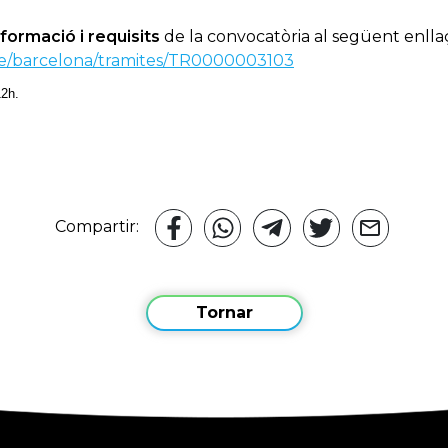
nformació i requisits
de la convocatòria al següent enlla
ede/barcelona/tramites/TR0000003103
12h.
Compartir:
Tornar