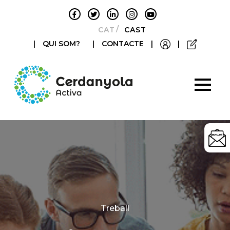
CATALÀ
CASTELLANO
|
QUI SOM?
|
CONTACTE
|
|
Categories
Treball