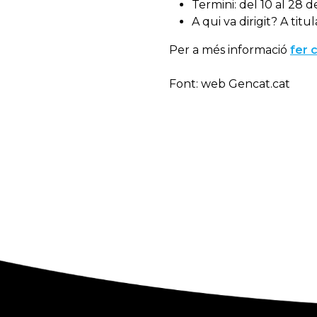
Termini: del 10 al 28
A qui va dirigit? A tit
Per a més informació
fer 
Font: web Gencat.cat