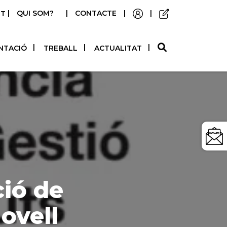
|
QUI SOM?
|
CONTACTE
|
|
STELLANO
NTACIÓ
TREBALL
ACTUALITAT
ció de
ovell