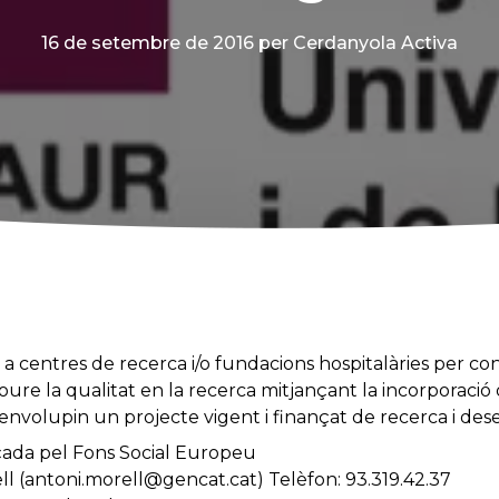
16 de setembre de 2016
per Cerdanyola Activa
s a centres de recerca i/o fundacions hospitalàries per co
oure la qualitat en la recerca mitjançant la incorporació
nvolupin un projecte vigent i finançat de recerca i d
çada pel Fons Social Europeu
ll (antoni.morell@gencat.cat) Telèfon: 93.319.42.37