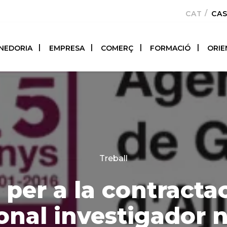
CATALÀ
CA
NEDORIA
EMPRESA
COMERÇ
FORMACIÓ
ORIE
Categories
Treball
 per a la contracta
onal investigador n