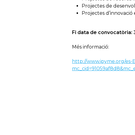
Projectes de desenvo
Projectes d’innovació 
Fi data de convocatòria: 3
Més informació:
http://www.ipyme.org/es-
mc_cid=91059af8d8&mc_e