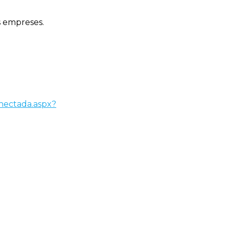
es empreses.
onectada.aspx?