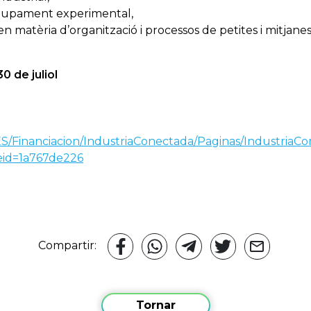
lupament experimental,
en matèria d’organització i processos de petites i mitjan
0 de juliol
ES/Financiacion/IndustriaConectada/Paginas/IndustriaC
id=1a767de226
Compartir:
Tornar