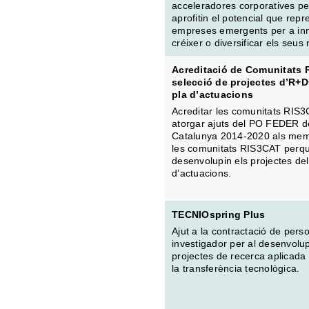
acceleradores corporatives pe
aprofitin el potencial que repr
empreses emergents per a inn
créixer o diversificar els seus
Acreditació de Comunitats 
selecció de projectes d’R+D
pla d’actuacions
Acreditar les comunitats RIS3C
atorgar ajuts del PO FEDER d
Catalunya 2014-2020 als me
les comunitats RIS3CAT perq
desenvolupin els projectes del
d’actuacions.
TECNIOspring Plus
Ajut a la contractació de pers
investigador per al desenvol
projectes de recerca aplicada 
la transferència tecnològica.