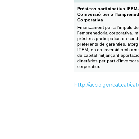
Préstecs participatius IFEM
Coinversió per a l’Emprened
Corporativa
Finançament per a l’impuls de
l’emprenedoria corporativa, m
préstecs participatius en cond
preferents de garanties, atorg
IFEM, en co-inversió amb amp
de capital mitjançant aportaci
dineràries per part d’inversors
corporatius.
http://accio.gencat.cat/ca