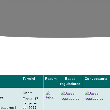
Termini
Resum
Bases
Convocatòria
reguladores
ó
Obert
res
Fins al 17
de gener
ubadores i
del 2017