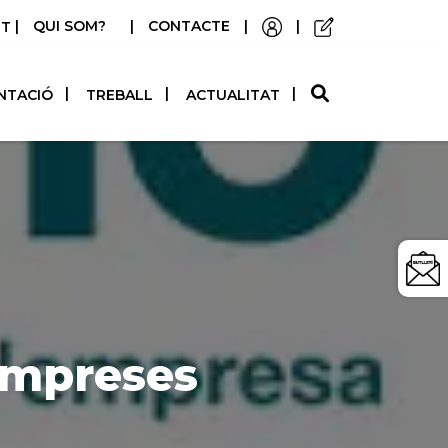
|
QUI SOM?
|
CONTACTE
|
|
STELLANO
NTACIÓ
TREBALL
ACTUALITAT
 empreses