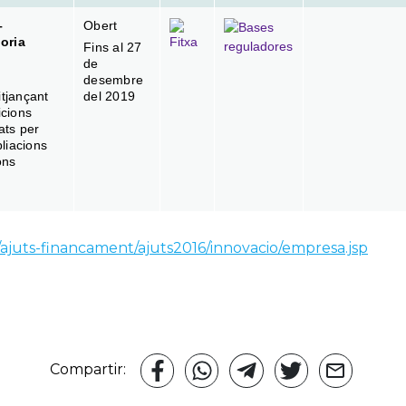
–
Obert
oria
Fins al 27
de
desembre
itjançant
del 2019
icions
ats per
liacions
ons
t/ajuts-financament/ajuts2016/innovacio/empresa.jsp
Compartir: