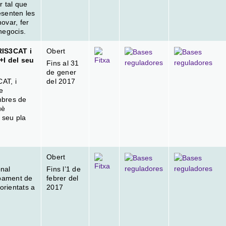
r tal que
esenten les
ovar, fer
 negocis.
RIS3CAT i
Obert
+I del seu
Fins al 31
de gener
AT, i
del 2017
e
mbres de
uè
 seu pla
Obert
onal
Fins l’1 de
upament de
febrer del
orientats a
2017