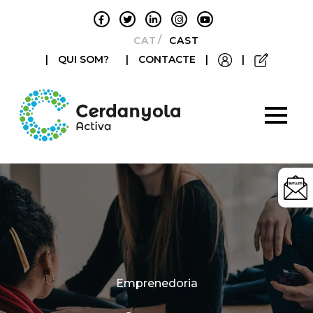
CATALÀ
CASTELLANO
|
QUI SOM?
|
CONTACTE
|
|
Categories
Emprenedoria