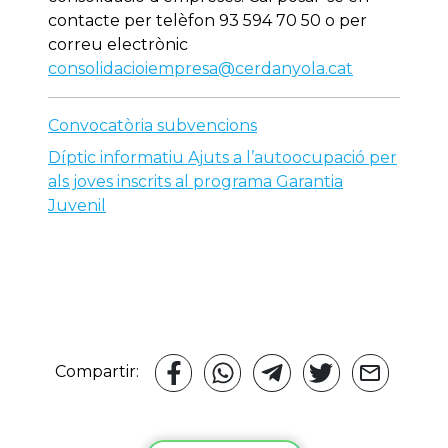
contacte per telèfon 93 594 70 50 o per
correu electrònic
consolidacioiempresa@cerdanyola.cat
Convocatòria subvencions
Díptic informatiu Ajuts a l’autoocupació per
als joves inscrits al programa Garantia
Juvenil
Compartir: