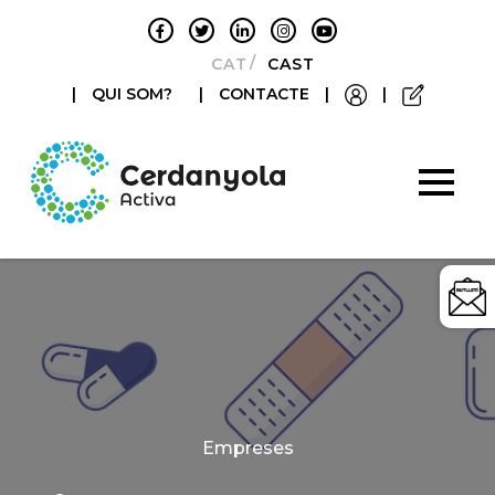
CATALÀ
CASTELLANO
|
QUI SOM?
|
CONTACTE
|
|
Categories
Empreses