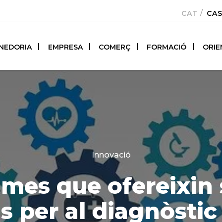
CATALÀ
CA
NEDORIA
EMPRESA
COMERÇ
FORMACIÓ
ORIE
Categories
Innovació
imes que ofereixin
ls per al diagnòsti