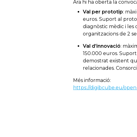
Ara hi ha oberta la convoca
Val per prototip
: màx
euros. Suport al proto
diagnòstic mèdic i les
organitzacions de 2 se
Val d’innovació
: màxi
150.000 euros. Supor
demostrat existent que
relacionades. Consorci
Més informació:
https://digibcube.eu/open-