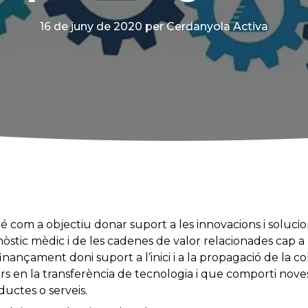
16 de juny de 2020
per Cerdanyola Activa
 com a objectiu donar suport a les innovacions i solucion
nòstic mèdic i de les cadenes de valor relacionades cap 
inançament doni suport a l’inici i a la propagació de la col
s en la transferència de tecnologia i que comporti noves
uctes o serveis.