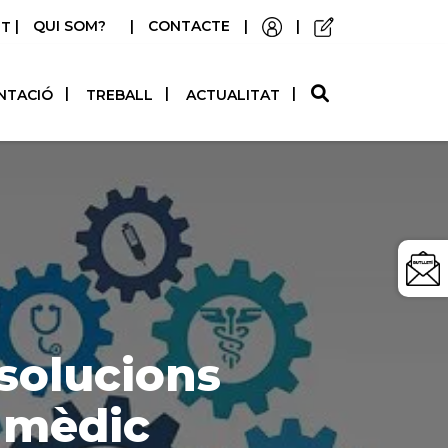
|
QUI SOM?
|
CONTACTE
|
|
STELLANO
NTACIÓ
TREBALL
ACTUALITAT
 solucions
c mèdic