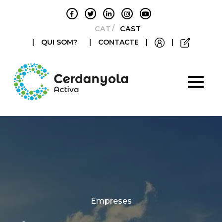
CATALÀ
CASTELLANO
|
QUI SOM?
|
CONTACTE
|
|
Categories
Empreses