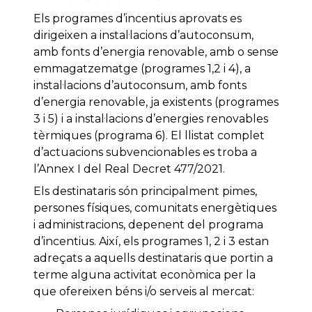
Els programes d’incentius aprovats es
dirigeixen a instal·lacions d’autoconsum,
amb fonts d’energia renovable, amb o sense
emmagatzematge (programes 1,2 i 4), a
instal·lacions d’autoconsum, amb fonts
d’energia renovable, ja existents (programes
3 i 5) i a instal·lacions d’energies renovables
tèrmiques (programa 6). El llistat complet
d’actuacions subvencionables es troba a
l’Annex I del Real Decret 477/2021.
Els destinataris són principalment pimes,
persones físiques, comunitats energètiques
i administracions, depenent del programa
d’incentius. Així, els programes 1, 2 i 3 estan
adreçats a aquells destinataris que portin a
terme alguna activitat econòmica per la
que ofereixen béns i/o serveis al mercat: