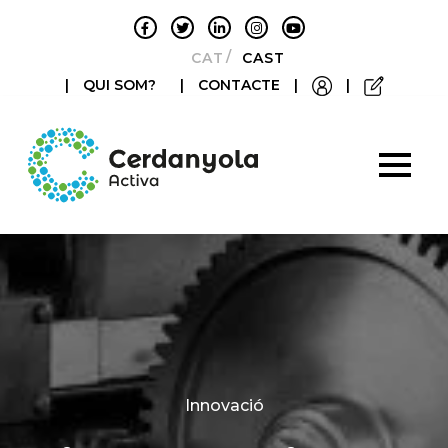
CATALÀ
CASTELLANO
|
QUI SOM?
|
CONTACTE
|
|
Categories
Innovació