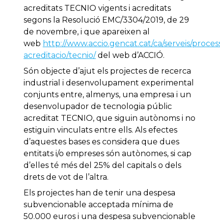
acreditats TECNIO vigents i acreditats
segons la Resolució EMC/3304/2019, de 29
de novembre, i que apareixen al
web
http://www.accio.gencat.cat/ca/serveis/proces
acreditacio/tecnio/
del web d’ACCIÓ.
Són objecte d’ajut els projectes de recerca
industrial i desenvolupament experimental
conjunts entre, almenys, una empresa i un
desenvolupador de tecnologia públic
acreditat TECNIO, que siguin autònoms i no
estiguin vinculats entre ells. Als efectes
d’aquestes bases es considera que dues
entitats i/o empreses són autònomes, si cap
d’elles té més del 25% del capitals o dels
drets de vot de l’altra.
Els projectes han de tenir una despesa
subvencionable acceptada mínima de
50.000 euros i una despesa subvencionable