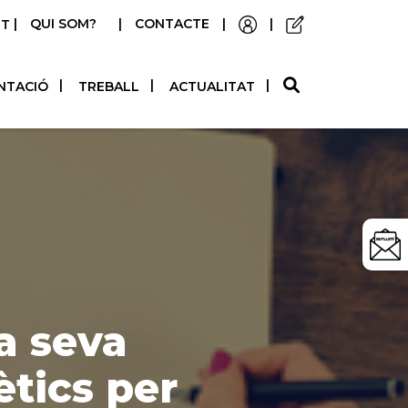
|
QUI SOM?
|
CONTACTE
|
|
STELLANO
NTACIÓ
TREBALL
ACTUALITAT
a seva
ètics per