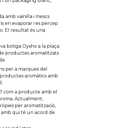
t i un packaging blanc,
a amb vainilla i mescs
ris en evaporar i es percep
o. El resultat és una
va botiga Oysho a la plaça
a de productes aromatitzats
da.
ns per a marques del
de productes aromàtics amb
l.
07 com a producte amb el
aroma. Actualment,
pies per aromatització,
, amb qui té un acord de