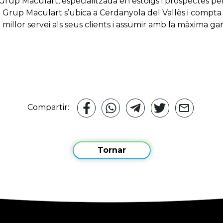
up Maculart, especialitzada en estoigs i prospectes per 
Grup Maculart s’ubica a Cerdanyola del Vallès i compta
millor servei als seus clients i assumir amb la màxima gar
Compartir:
Tornar