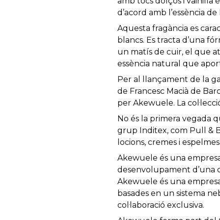
amb tocs dolços i vainilla
d’acord amb l’essència de 
Aquesta fragància es carac
blancs. Es tracta d’una fór
un matís de cuir, el que at
essència natural que aport
Per al llançament de la g
de Francesc Macià de Barce
per Akewuele. La col·lecci
No és la primera vegada 
grup Inditex, com Pull & B
locions, cremes i espelmes,
Akewuele és una empresa 
desenvolupament d’una ca
Akewuele és una empresa 
basades en un sistema nebu
col·laboració exclusiva.