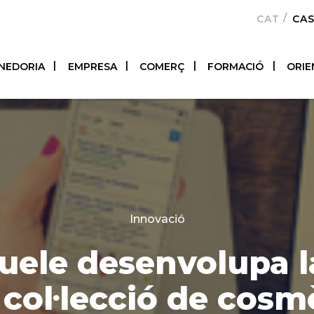
CATALÀ
CA
NEDORIA
EMPRESA
COMERÇ
FORMACIÓ
ORIE
Categories
Innovació
ele desenvolupa l
col·lecció de cosm