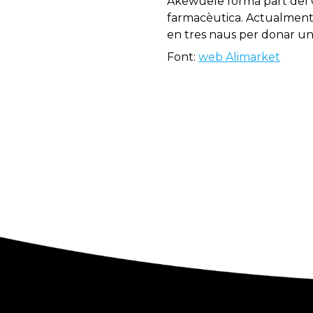
Akewuele forma part del Gr
farmacèutica. Actualment 
en tres naus per donar un 
Font:
web Alimarket