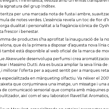
 és elegant i minimalista, vestida amb un envàs transparen
la signatura del grup Inditex.
teritza per una marcada nota de fusta i ambre, suavitzad
mula de notes verdes. L’essència revela un toc de flor d’I
orga dualitat i personalitat a la fragància icònica de Oysh
a frescor i benestar.
amma de productes s’ha aprofitat la inauguració de la no
lona, ​​que és la primera a disposar d’aquesta nova líni
ó també està disponible al web oficial de la marca de mo
que Akewuele desenvolupa perfums i crea aromatitzacio
ear i Massimo Dutti. Ara es busca ampliar la seva línia 
 i millorar l’oferta per a aquest sentit per a marques retai
especialitzada en màrqueting olfactiu. Va néixer el 20
ixeta que conjuminava una imatge, un missatge i una 
de comunicació sensorial que compta amb màquines prò
litzador, així com el seu laboratori Ravetllat Aromatics