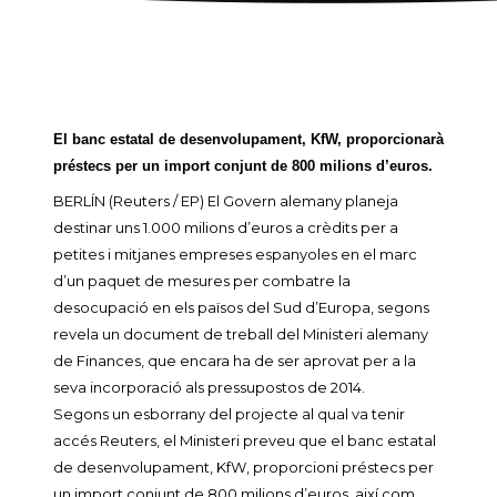
El banc estatal de desenvolupament, KfW, proporcionarà
préstecs per un import conjunt de 800 milions d’euros.
BERLÍN (Reuters / EP) El Govern alemany planeja
destinar uns 1.000 milions d’euros a crèdits per a
petites i mitjanes empreses espanyoles en el marc
d’un paquet de mesures per combatre la
desocupació en els països del Sud d’Europa, segons
revela un document de treball del Ministeri alemany
de Finances, que encara ha de ser aprovat per a la
seva incorporació als pressupostos de 2014.
Segons un esborrany del projecte al qual va tenir
accés Reuters, el Ministeri preveu que el banc estatal
de desenvolupament, KfW, proporcioni préstecs per
un import conjunt de 800 milions d’euros, així com