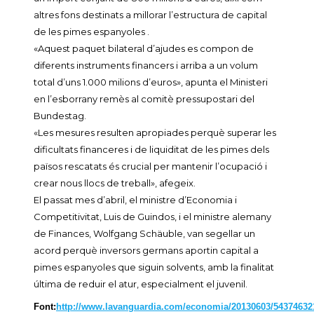
altres fons destinats a millorar l’estructura de capital
de les pimes espanyoles .
«Aquest paquet bilateral d’ajudes es compon de
diferents instruments financers i arriba a un volum
total d’uns 1.000 milions d’euros», apunta el Ministeri
en l’esborrany remès al comitè pressupostari del
Bundestag.
«Les mesures resulten apropiades perquè superar les
dificultats financeres i de liquiditat de les pimes dels
països rescatats és crucial per mantenir l’ocupació i
crear nous llocs de treball», afegeix.
El passat mes d’abril, el ministre d’Economia i
Competitivitat, Luis de Guindos, i el ministre alemany
de Finances, Wolfgang Schäuble, van segellar un
acord perquè inversors germans aportin capital a
pimes espanyoles que siguin solvents, amb la finalitat
última de reduir el atur, especialment el juvenil.
Font:
http://www.lavanguardia.com/economia/20130603/54374632