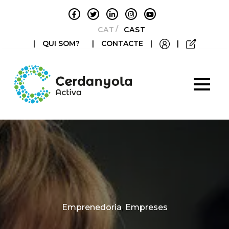
CATALÀ
CASTELLANO
|
QUI SOM?
|
CONTACTE
|
|
Categories
Emprenedoria
,
Empreses