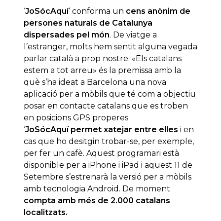
‘
JoSócAquí
‘ conforma un
cens anònim de
persones naturals de Catalunya
dispersades pel món
. De viatge a
l’estranger, molts hem sentit alguna vegada
parlar català a prop nostre. «Els catalans
estem a tot arreu» és la premissa amb la
què s’ha ideat a Barcelona una nova
aplicació per a mòbils que té com a objectiu
posar en contacte catalans que es troben
en posicions GPS properes.
‘
JoSócAquí permet xatejar entre elles
i en
cas que ho desitgin trobar-se, per exemple,
per fer un cafè. Aquest programari està
disponible per a iPhone i iPad i aquest 11 de
Setembre s’estrenarà la versió per a mòbils
amb tecnologia Android. De moment
compta amb més de 2.000 catalans
localitzats.