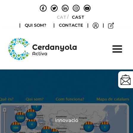
CATALÀ
CASTELLANO
|
QUI SOM?
|
CONTACTE
|
|
Categories
Innovació