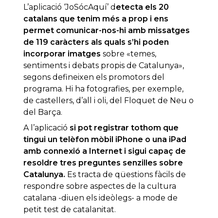
L’aplicació ‘JoSócAquí’ d
etecta els 20
catalans que tenim més a prop i ens
permet comunicar-nos-hi amb missatges
de 119 caràcters als quals s’hi poden
incorporar imatges
sobre «temes,
sentiments i debats propis de Catalunya»,
segons defineixen els promotors del
programa. Hi ha fotografies, per exemple,
de castellers, d’all i oli, del Floquet de Neu o
del Barça.
A l’aplicació
si pot registrar tothom que
tingui un telèfon mòbil iPhone o una iPad
amb connexió a Internet i sigui capaç de
resoldre tres preguntes senzilles sobre
Catalunya.
Es tracta de qüestions fàcils de
respondre sobre aspectes de la cultura
catalana -diuen els ideòlegs- a mode de
petit test de catalanitat.