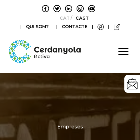
CATALÀ
CASTELLANO
|
QUI SOM?
|
CONTACTE
|
|
Categories
Empreses