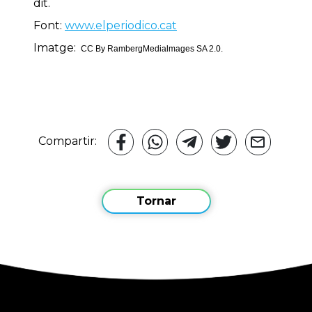
dit.
Font:
www.elperiodico.cat
Imatge:
CC By RambergMedialmages SA 2.0.
Compartir:
Tornar