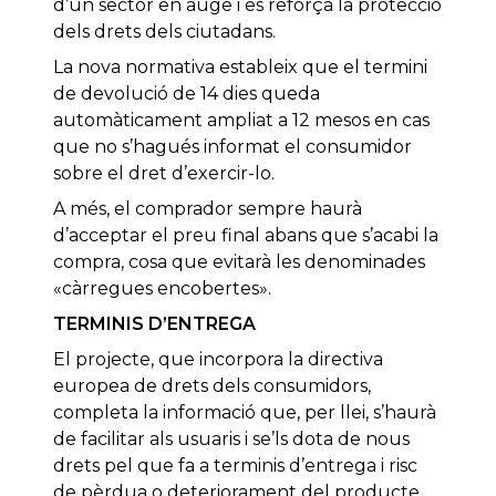
d’un sector en auge i es reforça la protecció
dels drets dels ciutadans.
La nova normativa estableix que el termini
de devolució de 14 dies queda
automàticament ampliat a 12 mesos en cas
que no s’hagués informat el consumidor
sobre el dret d’exercir-lo.
A més, el comprador sempre haurà
d’acceptar el preu final abans que s’acabi la
compra, cosa que evitarà les denominades
«càrregues encobertes».
TERMINIS D’ENTREGA
El projecte, que incorpora la directiva
europea de drets dels consumidors,
completa la informació que, per llei, s’haurà
de facilitar als usuaris i se’ls dota de nous
drets pel que fa a terminis d’entrega i risc
de pèrdua o deteriorament del producte