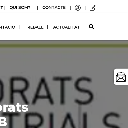
|
QUI SOM?
|
CONTACTE
|
|
STELLANO
NTACIÓ
TREBALL
ACTUALITAT
orats
AB