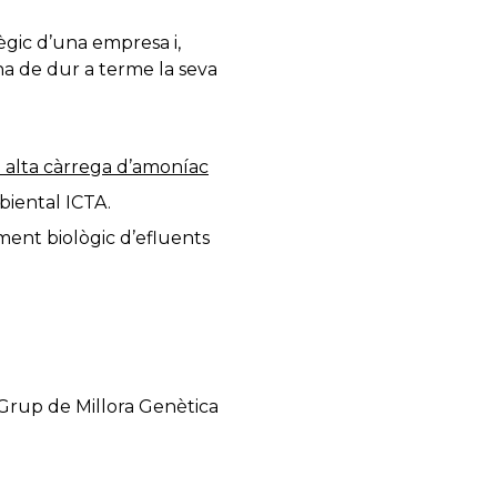
ègic d’una empresa i,
ha de dur a terme la seva
 alta càrrega d’amoníac
biental ICTA.
ent biològic d’efluents
Grup de Millora Genètica