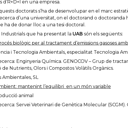
s d’R+D+I en una empresa.
aquests doctorats s’ha de desenvolupar en el marc estrat
 recerca d’una universitat, on el doctorand o doctoranda 
e ha de donar lloc a una tesi doctoral.
 Industrials que ha presentat la
UAB
són els següents:
cés biològic per al tractament d’emissions gasoses amb
ncia i Tecnologia Ambientals, especialitat Tecnologia Am
cerca: Enginyeria Química. GENOCOV – Grup de tractam
ió de Nutrients, Olors i Compostos Volàtils Orgànics.
s Ambientales, SL
bient: mantenint l’equilibri en un món variable
oducció animal
erca: Servei Veterinari de Genètica Molecular (SCGM). 