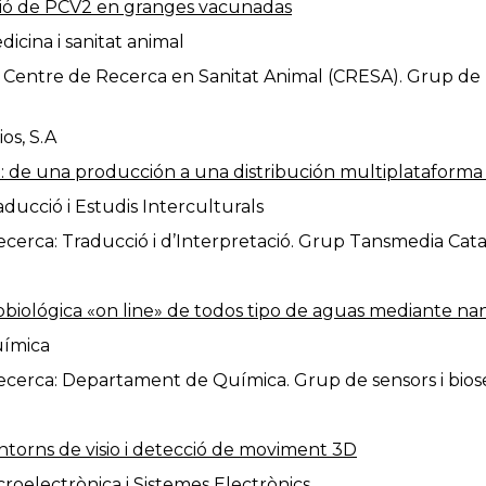
cció de PCV2 en granges vacunadas
icina i sanitat animal
 Centre de Recerca en Sanitat Animal (CRESA). Grup de 
os, S.A
: de una producción a una distribución multiplataforma 
ducció i Estudis Interculturals
erca: Traducció i d’Interpretació. Grup Tansmedia Cata
robiológica «on line» de todos tipo de aguas mediante na
uímica
cerca: Departament de Química. Grup de sensors i bios
entorns de visio i detecció de moviment 3D
oelectrònica i Sistemes Electrònics.