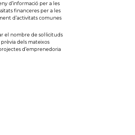
eny d’informació per a les
itats financeres per a les
ent d’activitats comunes
iar el nombre de sol·licituds
 prèvia dels mateixos
n projectes d’emprenedoria