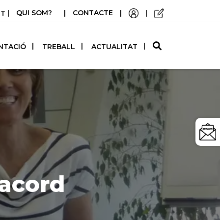
|
QUI SOM?
|
CONTACTE
|
|
STELLANO
NTACIÓ
TREBALL
ACTUALITAT
 acord