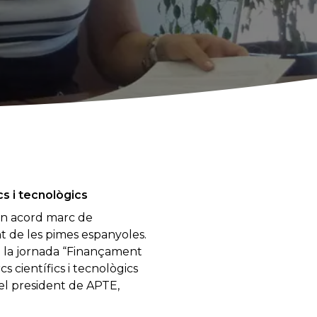
cs i tecnològics
 un acord marc de
ent de les pimes espanyoles.
 de la jornada “Finançament
s científics i tecnològics
 el president de APTE,