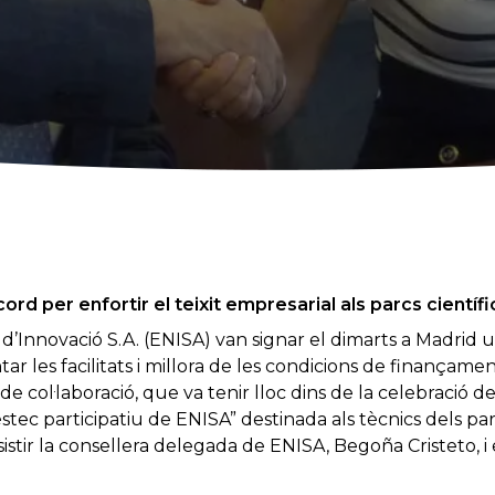
rd per enfortir el teixit empresarial als parcs científi
 d’Innovació S.A. (ENISA) van signar el dimarts a Madrid
tar les facilitats i millora de les condicions de finançam
de col·laboració, que va tenir lloc dins de la celebració
stec participatiu de ENISA” destinada als tècnics dels parc
tir la consellera delegada de ENISA, Begoña Cristeto, i