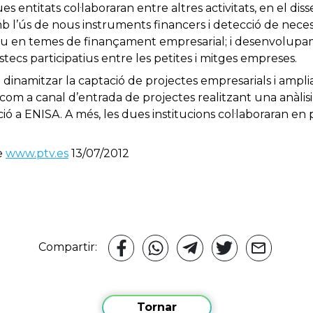
entitats col·laboraran entre altres activitats, en el diss
l’ús de nous instruments financers i detecció de necess
u en temes de finançament empresarial; i desenvolupam
tecs participatius entre les petites i mitges empreses.
ar i dinamitzar la captació de projectes empresarials i ampl
com a canal d’entrada de projectes realitzant una anàlisi
ió a ENISA. A més, les dues institucions col·laboraran e
de
www.ptv.es
13/07/2012
Compartir:
Tornar