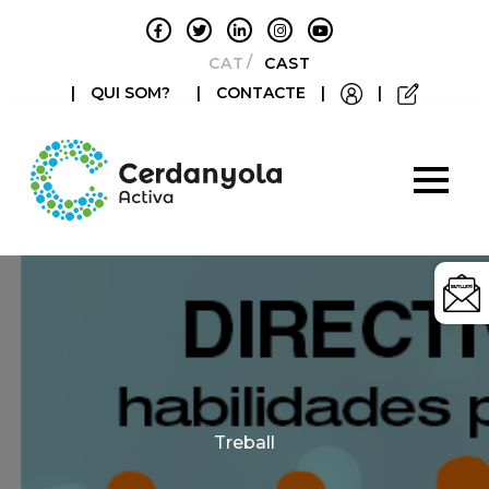
CATALÀ
CASTELLANO
|
QUI SOM?
|
CONTACTE
|
|
Categories
Treball