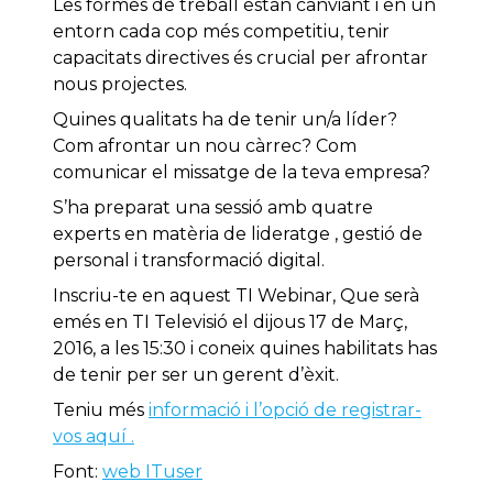
Les formes de treball estan canviant i en un
entorn cada cop més competitiu, tenir
capacitats directives és crucial per afrontar
nous projectes.
Quines qualitats ha de tenir un/a líder?
Com afrontar un nou càrrec? Com
comunicar el missatge de la teva empresa?
S’ha preparat una sessió amb quatre
experts en matèria de lideratge , gestió de
personal i transformació digital.
Inscriu-te en aquest TI Webinar, Que serà
emés en TI Televisió el dijous 17 de Març,
2016, a les 15:30 i coneix quines habilitats has
de tenir per ser un gerent d’èxit.
Teniu més
informació i l’opció de registrar-
vos aquí .
Font:
web ITuser