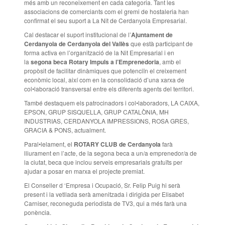
més amb un reconeixement en cada categoria. Tant les
associacions de comerciants com el gremi de hostaleria han
confirmat el seu suport a La Nit de Cerdanyola Empresarial.
Cal destacar el suport institucional de l’
Ajuntament de
Cerdanyola de Cerdanyola del Vallès
que està participant de
forma activa en l’organització de la Nit Empresarial i en
la
segona beca Rotary Impuls a l’Emprenedoria
, amb el
propòsit de facilitar dinàmiques que potenciïn el creixement
econòmic local, així com en la consolidació d’una xarxa de
col•laboració transversal entre els diferents agents del territori.
També destaquem els patrocinadors i col•laboradors, LA CAIXA,
EPSON, GRUP SISQUELLA, GRUP CATALÒNIA, MH
INDUSTRIAS, CERDANYOLA IMPRESSIONS, ROSA GRES,
GRACIA & PONS, actualment.
Paral•lelament, el
ROTARY CLUB de Cerdanyola
farà
lliurament en l’acte, de la segona beca a un/a emprenedor/a de
la ciutat, beca que inclou serveis empresarials gratuïts per
ajudar a posar en marxa el projecte premiat.
El Conseller d ‘Empresa i Ocupació, Sr. Felip Puig hi serà
present i la vetllada serà amenitzada i dirigida per Elisabet
Carniser, reconeguda periodista de TV3, qui a més farà una
ponència.