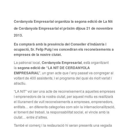
Cerdanyola Empresarial organitza la segona edició de La Nit
de Cerdanyola Empresarial el pròxim dijous 21 de novembre
2013.
Es comptarà amb la presència del Conseller d’indústria i
ocupació, Sr. Felip Puig i es concediran els reconeixements a
empreses de la nostre ciutat.
La patronal local,
Cerdanyola Empresarial
, està organitzant
la
segona edició de “LA NIT DE CERDANYOLA
EMPRESARIAL”
, un gran acte que l’any passat va congregar al
voltant de 400 assistents, i el programa del qual és molt variat i
atractiu.
“LA NIT” vol ser una acte de reconeixement a aquelles empreses
i emprenedors de la nostra ciutat, per aquest motiu es realitzarà
el lliurament de vuit reconeixements a empreses, emprenedors,
entitats… en diferents categories com són la internacionalització,
el foment del treball, la responsabilitat social, el vincle amb la
ciutat… entre d’altres.
També el comerç i la restauració hi seran presents una vegada