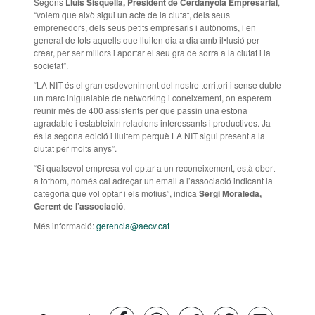
Segons
Lluis Sisquella, President de Cerdanyola Empresarial
,
“volem que això sigui un acte de la ciutat, dels seus
emprenedors, dels seus petits empresaris i autònoms, i en
general de tots aquells que lluiten dia a dia amb il•lusió per
crear, per ser millors i aportar el seu gra de sorra a la ciutat i la
societat”.
“LA NIT és el gran esdeveniment del nostre territori i sense dubte
un marc inigualable de networking i coneixement, on esperem
reunir més de 400 assistents per que passin una estona
agradable i estableixin relacions interessants i productives. Ja
és la segona edició i lluitem perquè LA NIT sigui present a la
ciutat per molts anys”.
“Si qualsevol empresa vol optar a un reconeixement, està obert
a tothom, només cal adreçar un email a l’associació indicant la
categoria que vol optar i els motius”, indica
Sergi Moraleda,
Gerent de l’associació
.
Més informació:
gerencia@aecv.cat