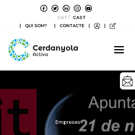
CATALÀ
CASTELLANO
|
QUI SOM?
|
CONTACTE
|
|
Categories
Empreses