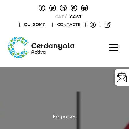
CATALÀ
CASTELLANO
|
QUI SOM?
|
CONTACTE
|
|
Categories
Empreses