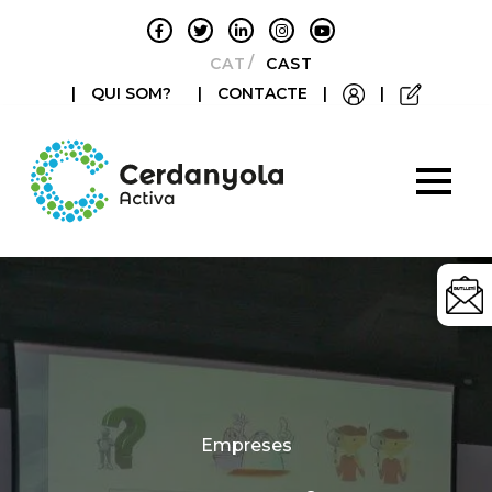
CATALÀ
CASTELLANO
|
QUI SOM?
|
CONTACTE
|
|
Categories
Empreses