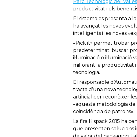
Parc Tecnològic del Vallès
productivitat i els benefic
El sistema es presenta a l
ha avançat les noves evolu
intel·ligents i les noves «e
«Pick it» permet trobar pr
predeterminat; buscar pro
il·luminació o il·luminació
millorant la productivitat
tecnologia.
El responsable d’Automatit
tracta d’una nova tecnolo
artificial per reconèixer l
«aquesta metodologia de c
coincidència de patrons».
La fira Hispack 2015 ha cen
que presenten solucions in
de valor del packaging, t