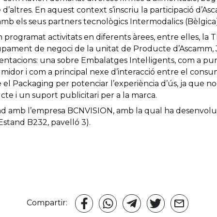
 d’altres. En aquest context s’inscriu la participació d’A
amb els seus partners tecnològics Intermodalics (Bèlgica
n programat activitats en diferents àrees, entre elles, 
pament de negoci de la unitat de Producte d’Ascamm, 
entacions: una sobre Embalatges Intel·ligents, com a pu
umidor i com a principal nexe d’interacció entre el consum
 el Packaging per potenciar l’experiència d’ús, ja que no 
e i un suport publicitari per a la marca.
d amb l’empresa BCNVISION, amb la qual ha desenvolup
Estand B232, pavelló 3).
Compartir: