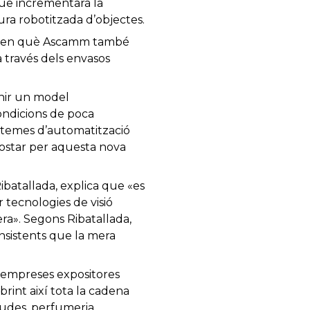
que incrementarà la
tura robotitzada d’objectes.
na, ​​en què Ascamm també
a través dels envasos
enir un model
ondicions de poca
sistemes d’automatització
postar per aquesta nova
ibatallada, explica que «es
 tecnologies de visió
era». Segons Ribatallada,
nsistents que la mera
a, empreses expositores
rint així tota la cadena
gudes, perfumeria,