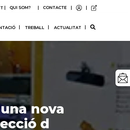
|
QUI SOM?
|
CONTACTE
|
|
STELLANO
NTACIÓ
TREBALL
ACTUALITAT
 una nova
lecció d