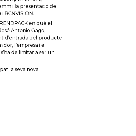
scamm i la presentació de
) i BCNVISION.
la TRENDPACK en què el
José Antonio Gago,
nt d’entrada del producte
idor, l’empresa i el
s’ha de limitar a ser un
at la seva nova