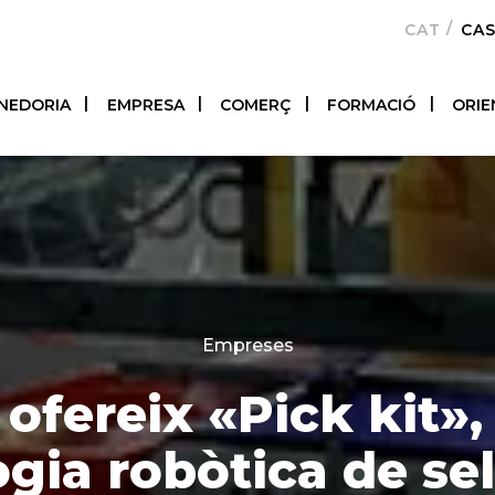
CATALÀ
CA
NEDORIA
EMPRESA
COMERÇ
FORMACIÓ
ORIE
Categories
Empreses
fereix «Pick kit»,
gia robòtica de se