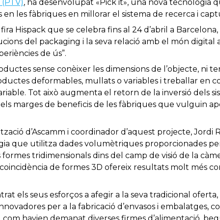
 (PTV)
, ha desenvolupat «Pick it», una nova tecnologia 
is en les fàbriques en millorar el sistema de recerca i cap
a fira Hispack que se celebra fins al 24 d’abril a Barcelo
cions del packaging i la seva relació amb el món digital 
xperiències de ús”.
oductes sense conèixer les dimensions de l’objecte, ni t
ductes deformables, mullats o variables i treballar en c
 variable. Tot això augmenta el retorn de la inversió dels 
 i els marges de beneficis de les fàbriques que vulguin a
zació d’Ascamm i coordinador d’aquest projecte, Jordi R
gia que utilitza dades volumètriques proporcionades per
es formes tridimensionals dins del camp de visió de la càm
oincidència de formes 3D ofereix resultats molt més co
trat els seus esforços a afegir a la seva tradicional ofert
novadores per a la fabricació d’envasos i embalatges, cob
al com havien demanat diverses firmes d’alimentació, be