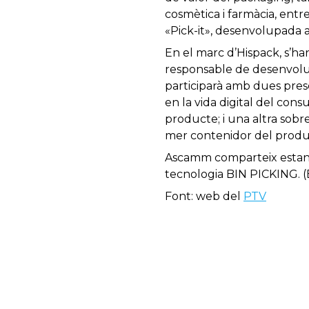
cosmètica i farmàcia, entre
«Pick-it», desenvolupada 
En el marc d’Hispack, s’ha
responsable de desenvolu
participarà amb dues pres
en la vida digital del cons
producte; i una altra sobre
mer contenidor del product
Ascamm comparteix estan
tecnologia BIN PICKING. (
Font: web del
PTV