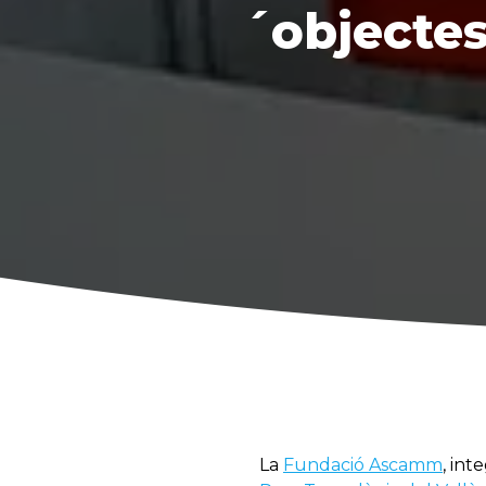
´objectes
La
Fundació Ascamm
, in