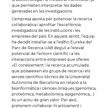
que permeten interpretar les dades
generades en les investigacions.
L’empresa aposta per potenciar la recerca
col·laborativa i aprofitar l’excel·lència
investigadora de les institucions i les
empreses del país. En aquest sentit, l’equip
ha decidit instal·lar-se a l’edifici Eureka del
Parc de Recerca UAB degut a l’elevat
potencial de l’entorn científic i a les
interaccions entre empreses que ofereix.
«El coneixement i la recerca acumulada
que posseeixen els grups de recerca i els
serveis científico-tècnics de la Universitat
Autònoma de Barcelona en relació a la
bioinformática i ciències òmiques (genòmica,
proteòmica, metabolòmica, epigenòmica,…)
és un actiu de gran valor. Per això,
pretenem col·laborar-hi activament i