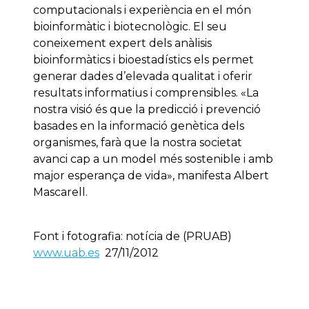
computacionals i experiència en el món
bioinformàtic i biotecnològic. El seu
coneixement expert dels anàlisis
bioinformàtics i bioestadístics els permet
generar dades d’elevada qualitat i oferir
resultats informatius i comprensibles. «La
nostra visió és que la predicció i prevenció
basades en la informació genètica dels
organismes, farà que la nostra societat
avanci cap a un model més sostenible i amb
major esperança de vida», manifesta Albert
Mascarell.
Font i fotografia: notícia de (PRUAB)
www.uab.es
27/11/2012