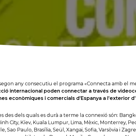
 segon any consecutiu el programa «Connecta amb el me
ció internacional poden connectar a través de videoc
ines econòmiques i comercials d’Espanya a l’exterior d
es des dels quals es durà a terme la connexió són: Bangk
nh City, Kíev, Kuala Lumpur, Lima, Mèxic, Monterrey, Pe
e, Sao Paulo, Brasília, Seül, Xangai, Sofia, Varsòvia i Zagr