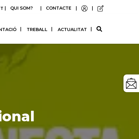
|
QUI SOM?
|
CONTACTE
|
|
STELLANO
NTACIÓ
TREBALL
ACTUALITAT
ional