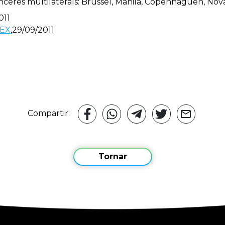
nanceres multilaterals: Brussel, Manila, Copenhaguen, Nov
011
EX
,29/09/2011
Compartir:
Tornar