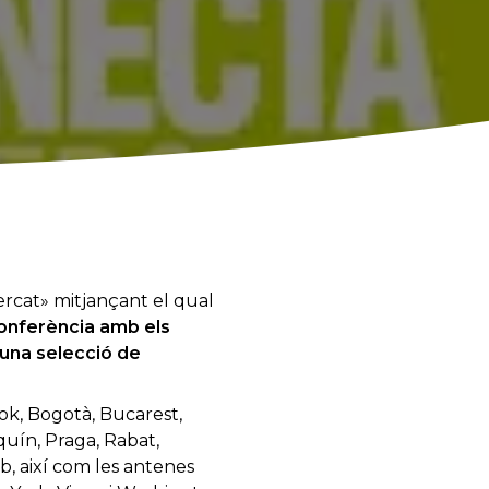
rcat» mitjançant el qual
onferència amb els
’una selecció de
ok, Bogotà, Bucarest,
quín, Praga, Rabat,
eb, així com les antenes