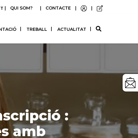
|
QUI SOM?
|
CONTACTE
|
|
STELLANO
NTACIÓ
TREBALL
ACTUALITAT
nscripció :
es amb