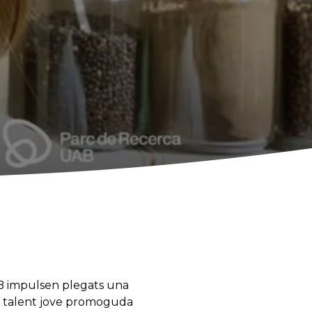
B impulsen plegats una
al talent jove promoguda