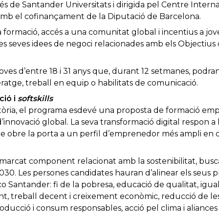
s de Santander Universitats i dirigida pel Centre Inter
amb el cofinançament de la Diputació de Barcelona.
formació, accés a una comunitat global i incentius a jo
les seves idees de negoci relacionades amb els Objecti
 joves d’entre 18 i 31 anys que, durant 12 setmanes, podra
atge, treball en equip o habilitats de comunicació.
ció i
softskills
òria, el programa esdevé una proposta de formació em
innovació global. La seva transformació digital respon a 
e obre la porta a un perfil d’emprenedor més ampli en qu
arcat component relacionat amb la sostenibilitat, busc
30. Les persones candidates hauran d’alinear els seus 
 Santander: fi de la pobresa, educació de qualitat, igua
t, treball decent i creixement econòmic, reducció de les 
ducció i consum responsables, acció pel clima i aliances p