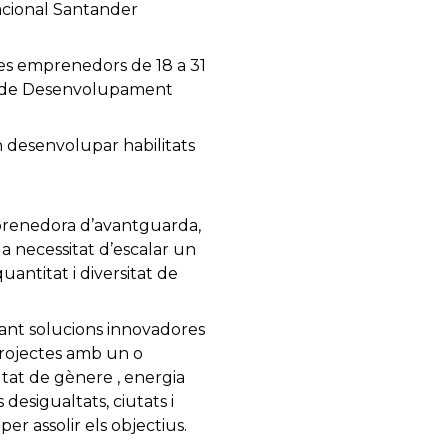
nacional Santander
ves emprenedors de 18 a 31
us de Desenvolupament
n desenvolupar habilitats
prenedora d’avantguarda,
la necessitat d’escalar un
antitat i diversitat de
ant solucions innovadores
projectes amb un o
ltat de gènere , energia
desigualtats, ciutats i
er assolir els objectius.