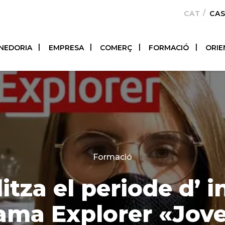
CATALÀ
CA
NEDORIA
EMPRESA
COMERÇ
FORMACIÓ
ORIE
Categories
Formació
itza el periode d’ i
ama Explorer «Jov