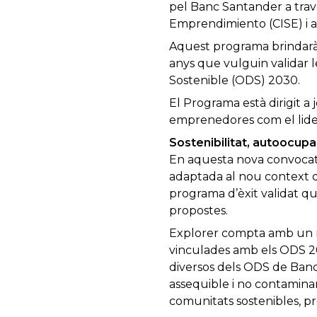
pel Banc Santander a travé
Emprendimiento (CISE) i 
Aquest programa brindarà 
anys que vulguin validar 
Sostenible (ODS) 2030.
El Programa està dirigit a
emprenedores com el lider
Sostenibilitat, autoocupa
En aquesta nova convocat
adaptada al nou context d’
programa d’èxit validat qu
propostes.
Explorer compta amb un m
vinculades amb els ODS 20
diversos dels ODS de Banco
assequible i no contaminan
comunitats sostenibles, pro