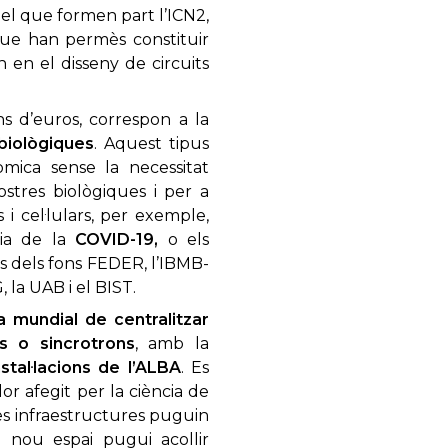
el que formen part l’ICN2,
s que han permès constituir
 en el disseny de circuits
ons d’euros, correspon a la
 biològiques
. Aquest tipus
mica sense la necessitat
ostres biològiques i per a
i cel·lulars, per exemple,
mia de la
COVID-19,
o els
més dels fons FEDER, l’IBMB-
, la UAB i el BIST.
 mundial de centralitzar
s o sincrotrons
, amb la
stal·lacions de l’ALBA
. Es
or afegit per la ciència de
oves infraestructures puguin
 nou espai pugui acollir