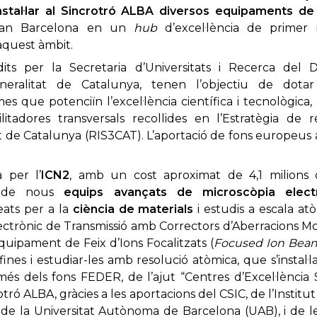
nstal·lar al Sincrotró ALBA diversos equipaments de
ran Barcelona en un
hub
d’excel·lència de primer
 aquest àmbit.
its per la Secretaria d’Universitats i Recerca del
ralitat de Catalunya, tenen l’objectiu de dotar 
s que potenciïn l’excel·lència científica i tecnològica,
litadores transversals recollides en l’Estratègia de 
ent de Catalunya (RIS3CAT). L’aportació de fons europeus a
 per l’
ICN2
, amb un cost aproximat de 4,1 milions d
ció de nous
equips avançats de microscòpia elect
ats per a la
ciència de materials
i estudis a escala a
ectrònic de Transmissió amb Correctors d’Aberracions Mon
quipament de Feix d’Ions Focalitzats (
Focused Ion Bea
nes i estudiar-les amb resolució atòmica, que s’instal·la
 més dels fons FEDER, de l’ajut “Centres d’Excel·lènci
otró ALBA, gràcies a les aportacions del CSIC, de l’Institu
de la Universitat Autònoma de Barcelona (UAB), i de l