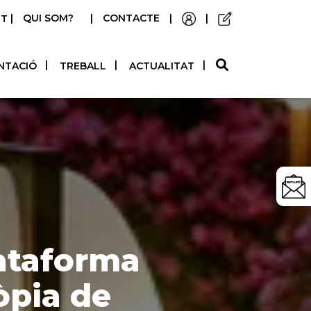
|
QUI SOM?
|
CONTACTE
|
|
STELLANO
NTACIÓ
TREBALL
ACTUALITAT
lataforma
òpia de