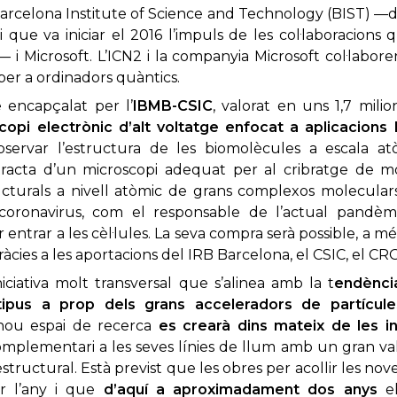
rcelona Institute of Science and Technology (BIST) —d
i que va iniciar el 2016 l’impuls de les col·laboracion
i Microsoft. L’ICN2 i la companyia Microsoft col·laboren
 per a ordinadors quàntics.
e encapçalat per l’
IBMB-CSIC
, valorat en uns 1,7 mili
copi electrònic d’alt voltatge enfocat a aplicacions
ervar l’estructura de les biomolècules a escala atò
s tracta d’un microscopi adequat per al cribratge de m
cturals a nivell atòmic de grans complexos moleculars 
 coronavirus, com el responsable de l’actual pandè
 entrar a les cèl·lules. La seva compra serà possible, a 
ràcies a les aportacions del IRB Barcelona, el CSIC, el CRG
iciativa molt transversal que s’alinea amb la t
endència
tipus a prop dels grans acceleradors de partícule
 nou espai de recerca
es crearà dins mateix de les in
omplementari a les seves línies de llum amb un gran val
 estructural. Està previst que les obres per acollir les n
r l’any i que
d’aquí a aproximadament dos anys
el