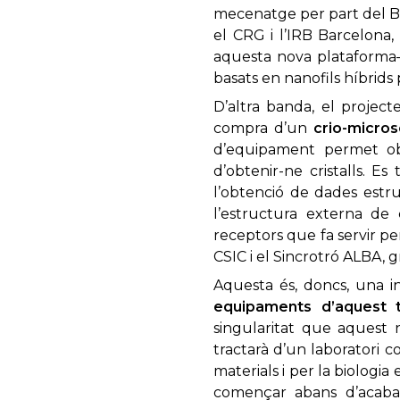
mecenatge per part del Ba
el CRG i l’IRB Barcelona, 
aquesta nova plataforma— 
basats en nanofils híbrids
D’altra banda, el project
compra d’un
crio-micros
d’equipament permet obs
d’obtenir-ne cristalls. E
l’obtenció de dades estru
l’estructura externa de
receptors que fa servir per
CSIC i el Sincrotró ALBA, g
Aquesta és, doncs, una in
equipaments
d’aquest 
singularitat que aquest
tractarà d’un laboratori c
materials i per la biologia
començar abans d’acaba