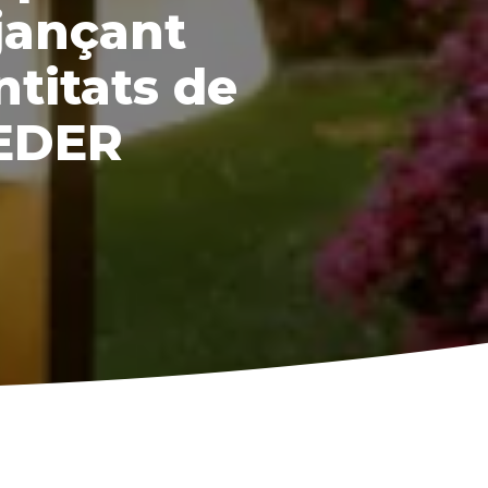
jançant
ntitats de
FEDER