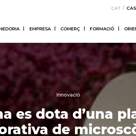
CATALÀ
CA
NEDORIA
EMPRESA
COMERÇ
FORMACIÓ
ORIE
Categories
Innovació
a es dota d’una p
borativa de microsc