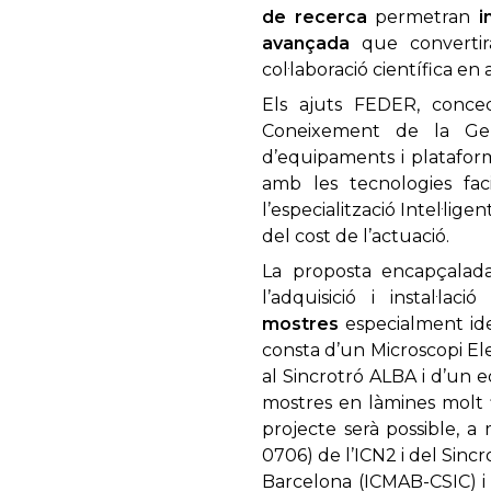
de recerca
permetran
i
avançada
que converti
col·laboració científica en
Els ajuts FEDER, conced
Coneixement de la Gene
d’equipaments i plataforme
amb les tecnologies faci
l’especialització Intel·lig
del cost de l’actuació.
La proposta encapçalada
l’adquisició i instal·la
mostres
especialment ide
consta d’un Microscopi El
al Sincrotró ALBA i d’un e
mostres en làmines molt fi
projecte serà possible, a
0706) de l’ICN2 i del Sincr
Barcelona (ICMAB-CSIC) i 