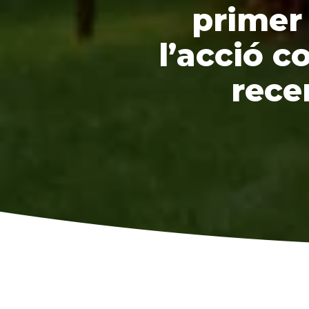
primer
l’acció c
rece