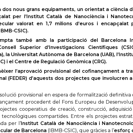
à dos nous grans equipaments, un orientat a ciència d
alat per l’Institut Català de Nanociència i Nanotecn
cular valorat en 1,7 milions d’euros i encapçalat p
(IBMB-CSIC).
mpta també amb la participació del Barcelona In
onsell Superior d’Investigacions Científiques (CSIC
, la Universitat Autònoma de Barcelona (UAB), l’Instit
) i el Centre de Regulació Genòmica (CRG).
onèixer l’aprovació provisional del cofinançament a t
l (FEDER) d’aquests dos projectes que involucren a 
esolució provisional en espera de formalització definitiva
ofinançament procedent del Fons Europeu de Desenvol
rojectes cooperatius de creació, construcció, adquisició
i tecnològiques compartides. Entre els projectes estra
da per l’
Institut Català de Nanociència i Nanotecnol
ecular de Barcelona
(IBMB-CSIC), que gràcies a l’
esforç 