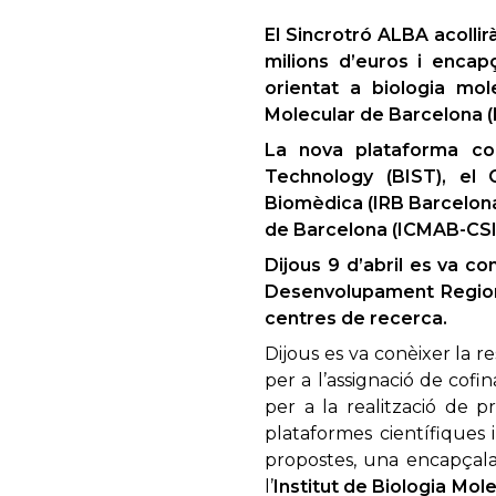
El Sincrotró ALBA acollir
milions d’euros i encapç
orientat a biologia mole
Molecular de Barcelona 
La nova plataforma co
Technology (BIST), el C
Biomèdica (IRB Barcelona)
de Barcelona (ICMAB-CSIC
Dijous 9 d’abril es va c
Desenvolupament Regiona
centres de recerca.
Dijous es va conèixer la r
per a l’assignació de c
per a la realització de p
plataformes científiques 
propostes, una encapçala
l’
Institut de Biologia Mol