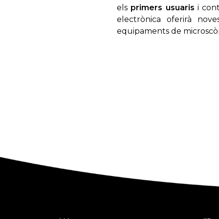
els
primers usuaris
i con
electrònica oferirà no
equipaments de microscòp