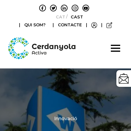
CATALÀ
CASTELLANO
|
QUI SOM?
|
CONTACTE
|
|
Categories
Innovació