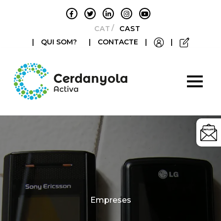
CATALÀ
CASTELLANO
|
QUI SOM?
|
CONTACTE
|
|
Categories
Empreses