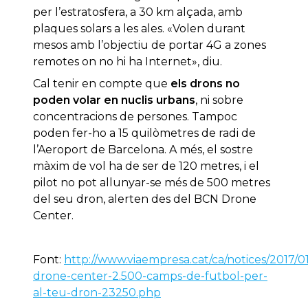
per l’estratosfera, a 30 km alçada, amb
plaques solars a les ales. «Volen durant
mesos amb l’objectiu de portar 4G a zones
remotes on no hi ha Internet», diu.
Cal tenir en compte que
els drons no
poden volar en nuclis urbans
, ni sobre
concentracions de persones. Tampoc
poden fer-ho a 15 quilòmetres de radi de
l’Aeroport de Barcelona. A més, el sostre
màxim de vol ha de ser de 120 metres, i el
pilot no pot allunyar-se més de 500 metres
del seu dron, alerten des del BCN Drone
Center.
Font:
http://www.viaempresa.cat/ca/notices/2017/0
drone-center-2.500-camps-de-futbol-per-
al-teu-dron-23250.php