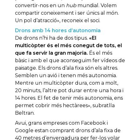
convertir-nos en un
hub
mundial. Volem
compartir coneixement i ser únics al món.
Un pol d’atracció», reconeix el soci.
Drons amb 14 hores d’autonomia
De drons n’hi ha de dos tipus.
«El
multicòpter és el més conegut de tots, el
que fa servir la gran majoria.
És el més
bàsic i amb el que aconseguim fer vídeos de
paisatge. Els drons d’ala fixa són els altres.
Semblen un avió i tenen més autonomia.
Mentre un multicòpter dura, com a molt,
20 minuts, l’altre pot durar entre una hora i
14 hores. El fet de tenir més autonomia, ens
permet cobrir més hectàrees», subratlla
Beltran.
Avui, grans empreses com Facebook i
Google estan comprant drons d’ala fixa de
40 metres d’envergadura per fer-los volar