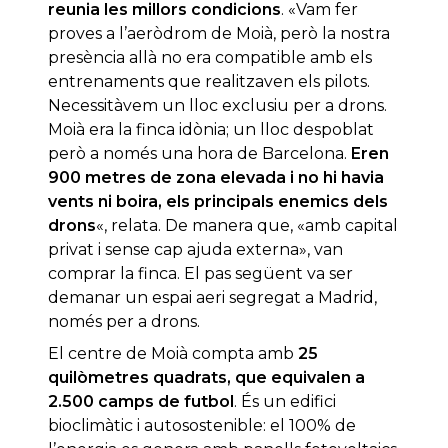
reunia les millors condicions
. «Vam fer
proves a l’aeròdrom de Moià, però la nostra
presència allà no era compatible amb els
entrenaments que realitzaven els pilots.
Necessitàvem un lloc exclusiu per a drons.
Moià era la finca idònia; un lloc despoblat
però a només una hora de Barcelona.
Eren
900 metres de zona elevada i no hi havia
vents ni boira, els principals enemics dels
drons
«, relata. De manera que, «amb capital
privat i sense cap ajuda externa», van
comprar la finca. El pas següent va ser
demanar un espai aeri segregat a Madrid,
només per a drons.
El centre de Moià compta amb
25
quilòmetres quadrats, que equivalen a
2.500 camps de futbol
. És un edifici
bioclimàtic i autosostenible: el 100% de