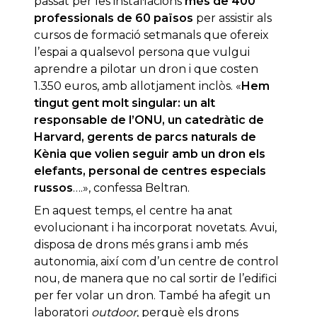
passat per les instal·lacions
més de 400
professionals de 60 països
per assistir als
cursos de formació setmanals que ofereix
l’espai a qualsevol persona que vulgui
aprendre a pilotar un dron i que costen
1.350 euros, amb allotjament inclòs. «
Hem
tingut gent molt singular: un alt
responsable de l’ONU, un catedràtic de
Harvard, gerents de parcs naturals de
Kènia que volien seguir amb un dron els
elefants, personal de centres especials
russos
….», confessa Beltran.
En aquest temps, el centre ha anat
evolucionant i ha incorporat novetats. Avui,
disposa de drons més grans i amb més
autonomia, així com d’un centre de control
nou, de manera que no cal sortir de l’edifici
per fer volar un dron. També ha afegit un
laboratori
outdoor
, perquè els drons