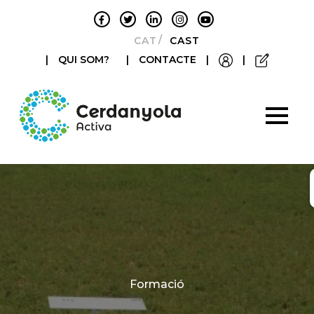
CATALÀ
CASTELLANO
|
QUI SOM?
|
CONTACTE
|
|
Categories
Formació