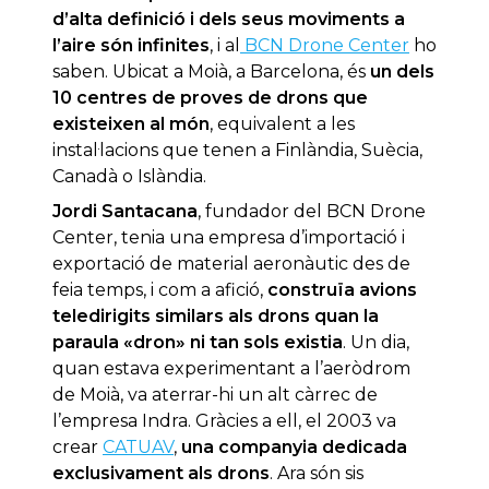
d’alta definició i dels seus moviments a
l’aire són infinites
, i al
BCN Drone Center
ho
saben. Ubicat a Moià, a Barcelona, és
un dels
10 centres de proves de drons que
existeixen al món
, equivalent a les
instal·lacions que tenen a Finlàndia, Suècia,
Canadà o Islàndia.
Jordi Santacana
, fundador del BCN Drone
Center, tenia una empresa d’importació i
exportació de material aeronàutic des de
feia temps, i com a afició,
construïa avions
teledirigits similars als drons quan la
paraula «dron» ni tan sols existia
. Un dia,
quan estava experimentant a l’aeròdrom
de Moià, va aterrar-hi un alt càrrec de
l’empresa Indra. Gràcies a ell, el 2003 va
crear
CATUAV
,
una companyia dedicada
exclusivament als drons
. Ara són sis