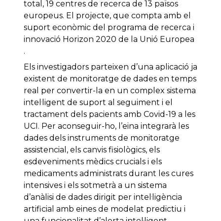
total, 19 centres de recerca de 13 països
europeus. El projecte, que compta amb el
suport econòmic del programa de recerca i
innovació Horizon 2020 de la Unió Europea
.
Els investigadors parteixen d’una aplicació ja
existent de monitoratge de dades en temps
real per convertir-la en un complex sistema
intel·ligent de suport al seguiment i el
tractament dels pacients amb Covid-19 a les
UCI. Per aconseguir-ho, l’eina integrarà les
dades dels instruments de monitoratge
assistencial, els canvis fisiològics, els
esdeveniments mèdics crucials i els
medicaments administrats durant les cures
intensives i els sotmetrà a un sistema
d’anàlisi de dades dirigit per intel·ligència
artificial amb eines de modelat predictiu i
una funcionalitat d’alerta intel·ligent.