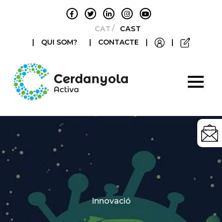
CATALÀ
CASTELLANO
|
QUI SOM?
|
CONTACTE
|
|
Categories
Innovació