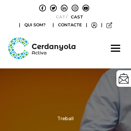
CATALÀ
CASTELLANO
|
QUI SOM?
|
CONTACTE
|
|
Categories
Treball