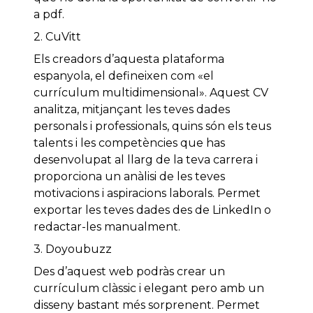
a pdf.
2. CuVitt
Els creadors d’aquesta plataforma
espanyola, el defineixen com «el
currículum multidimensional». Aquest CV
analitza, mitjançant les teves dades
personals i professionals, quins són els teus
talents i les competències que has
desenvolupat al llarg de la teva carrera i
proporciona un anàlisi de les teves
motivacions i aspiracions laborals. Permet
exportar les teves dades des de LinkedIn o
redactar-les manualment.
3. Doyoubuzz
Des d’aquest web podràs crear un
currículum clàssic i elegant pero amb un
disseny bastant més sorprenent. Permet