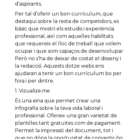
d’aspirants.
Per tal d’oferir un bon currículum, que
destaqui sobre la resta de competidors, es
bàsic que mostri els estudis i experiència
professional, aixì com aquelles habilitats
que requereix el lloc de treball que volem
ocupar i que som capaços de desenvolupar.
Però no s’ha de deixar de costat el disseny i
la redacció. Aquests dotze webs ens
ajudaran a tenir un bon currículum bo per
fora i per dintre.
1. Vizualize.me
És una eina que permet crear una
infografia sobre la teva vida laboral i
professional. Ofereix una gran varietat de
plantilles tant gratuïtes com de pagament.
Permet la impressió del document, tot i
que no dóna la oportunitat de convertir-ho