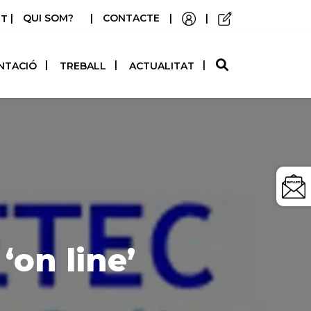
|
QUI SOM?
|
CONTACTE
|
|
STELLANO
NTACIÓ
TREBALL
ACTUALITAT
‘on line’