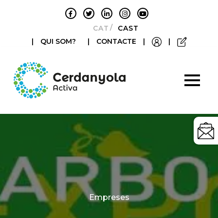
CATALÀ
CASTELLANO
|
QUI SOM?
|
CONTACTE
|
|
Categories
Empreses